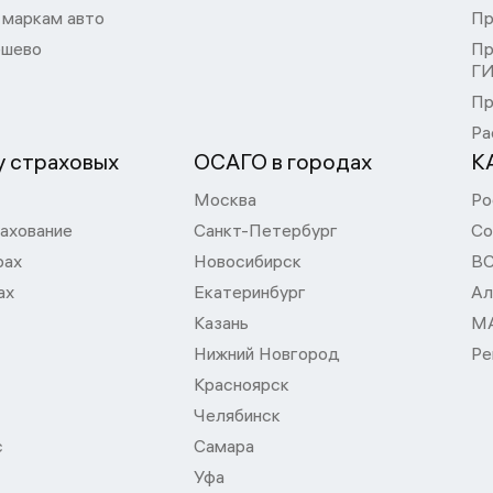
 маркам авто
Пр
шево
Пр
Г
Пр
Ра
 страховых
ОСАГО в городах
К
Москва
Ро
ахование
Санкт-Петербург
Со
рах
Новосибирск
В
ах
Екатеринбург
Ал
Казань
М
Нижний Новгород
Ре
Красноярск
Челябинск
с
Самара
Уфа