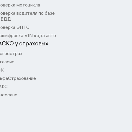
оверка мотоцикла
оверка водителя по базе
ИБДД
оверка ЭПТС
сшифровка VIN кода авто
АСКО у страховых
сгосстрах
гласие
СК
ьфаСтрахование
АКС
нессанс