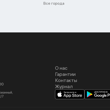
Все города
О нас
Гарантии
Контакты
00
Журнал
асманный,
2/7