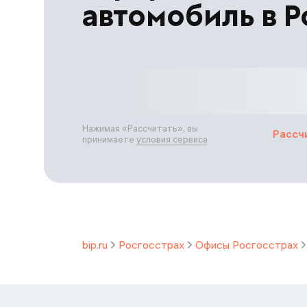
автомобиль в Р
Нажимая «
Рассчитать
», вы
Рассч
принимаете
условия сервиса
bip.ru
Росгосстрах
Офисы Росгосстрах