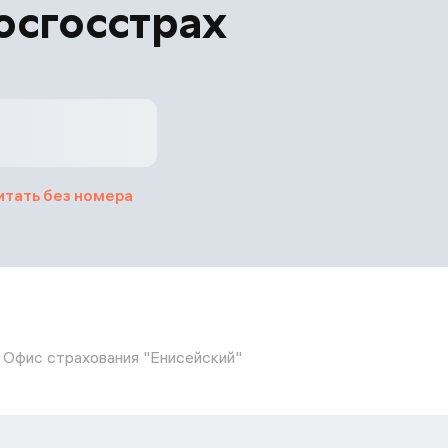
осгосстрах
итать без номера
Офис страхования "Енисейский"