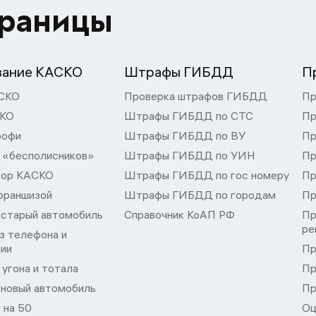
траницы
вание КАСКО
Штрафы ГИБДД
П
СКО
Проверка штрафов ГИБДД
Пр
СКО
Штрафы ГИБДД по СТС
Пр
рофи
Штрафы ГИБДД по ВУ
Пр
 «бесполисников»
Штрафы ГИБДД по УИН
Пр
тор КАСКО
Штрафы ГИБДД по гос номеру
Пр
франшизой
Штрафы ГИБДД по городам
Пр
 старый автомобиль
Справочник КоАП РФ
Пр
ре
з телефона и
ции
Пр
угона и тотала
Пр
 новый автомобиль
Пр
 на 50
Оц