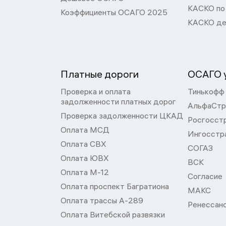
КАСКО по
Коэффициенты ОСАГО 2025
КАСКО де
Платные дороги
ОСАГО у
Проверка и оплата
Тинькофф
задолженности платных дорог
АльфаСтр
Проверка задолженности ЦКАД
Росгосст
Оплата МСД
Ингосстр
Оплата СВХ
СОГАЗ
Оплата ЮВХ
ВСК
Оплата М-12
Согласие
Оплата проспект Багратиона
МАКС
Оплата трассы А-289
Ренессан
Оплата Витебской развязки