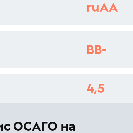
ruAA
BB-
4,5
ис ОСАГО на