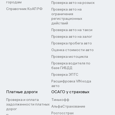
городам
Проверка авто на розыск
Справочник КоАП РФ
Проверка авто на
ограничения
регистрационных
действий
Проверка авто на такси
Проверка авто на залог
Проверка пробега авто
Оценка стоимости авто
Проверка мотоцикла
Проверка водителя по
базе ГИБДД
Проверка ЭПТС
Расшифровка VIN кода
авто
Платные дороги
ОСАГО у страховых
Проверка и оплата
Тинькофф
задолженности платных
АльфаСтрахование
дорог
Росгосстрах