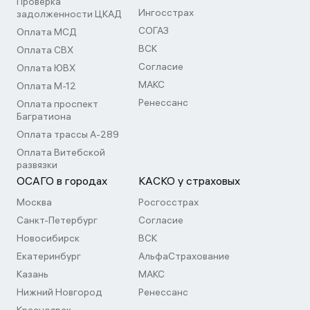
Проверка
Ингосстрах
задолженности ЦКАД
СОГАЗ
Оплата МСД
ВСК
Оплата СВХ
Согласие
Оплата ЮВХ
МАКС
Оплата М-12
Ренессанс
Оплата проспект
Багратиона
Оплата трассы А-289
Оплата Витебской
развязки
ОСАГО в городах
КАСКО у страховых
Москва
Росгосстрах
Санкт-Петербург
Согласие
Новосибирск
ВСК
Екатеринбург
АльфаСтрахование
Казань
МАКС
Нижний Новгород
Ренессанс