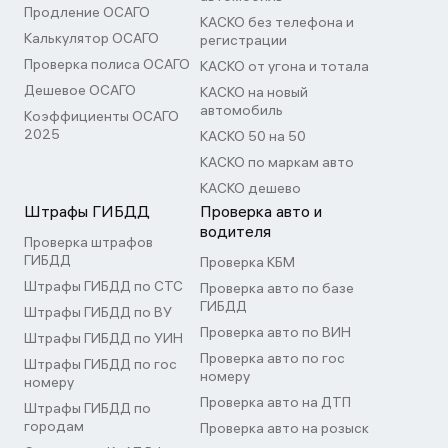
Продление ОСАГО
КАСКО без телефона и
Калькулятор ОСАГО
регистрации
Проверка полиса ОСАГО
КАСКО от угона и тотала
Дешевое ОСАГО
КАСКО на новый
автомобиль
Коэффициенты ОСАГО
2025
КАСКО 50 на 50
КАСКО по маркам авто
КАСКО дешево
Штрафы ГИБДД
Проверка авто и
водителя
Проверка штрафов
ГИБДД
Проверка КБМ
Штрафы ГИБДД по СТС
Проверка авто по базе
ГИБДД
Штрафы ГИБДД по ВУ
Проверка авто по ВИН
Штрафы ГИБДД по УИН
Проверка авто по гос
Штрафы ГИБДД по гос
номеру
номеру
Проверка авто на ДТП
Штрафы ГИБДД по
городам
Проверка авто на розыск