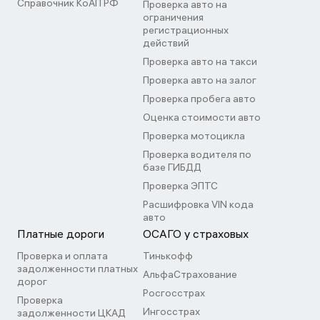
Справочник КоАП РФ
Проверка авто на
ограничения
регистрационных
действий
Проверка авто на такси
Проверка авто на залог
Проверка пробега авто
Оценка стоимости авто
Проверка мотоцикла
Проверка водителя по
базе ГИБДД
Проверка ЭПТС
Расшифровка VIN кода
авто
Платные дороги
ОСАГО у страховых
Проверка и оплата
Тинькофф
задолженности платных
АльфаСтрахование
дорог
Росгосстрах
Проверка
Ингосстрах
задолженности ЦКАД