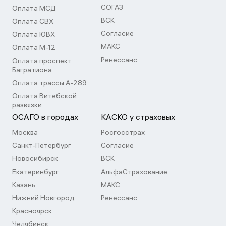
СОГАЗ
Оплата МСД
ВСК
Оплата СВХ
Согласие
Оплата ЮВХ
МАКС
Оплата М-12
Ренессанс
Оплата проспект
Багратиона
Оплата трассы А-289
Оплата Витебской
развязки
ОСАГО в городах
КАСКО у страховых
Москва
Росгосстрах
Санкт-Петербург
Согласие
Новосибирск
ВСК
Екатеринбург
АльфаСтрахование
Казань
МАКС
Нижний Новгород
Ренессанс
Красноярск
Челябинск