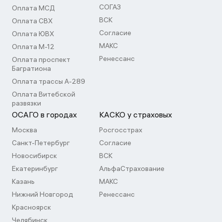
СОГАЗ
Оплата МСД
ВСК
Оплата СВХ
Согласие
Оплата ЮВХ
МАКС
Оплата М-12
Ренессанс
Оплата проспект
Багратиона
Оплата трассы А-289
Оплата Витебской
развязки
ОСАГО в городах
КАСКО у страховых
Москва
Росгосстрах
Санкт-Петербург
Согласие
Новосибирск
ВСК
Екатеринбург
АльфаСтрахование
Казань
МАКС
Нижний Новгород
Ренессанс
Красноярск
Челябинск