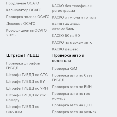
Продление ОСАГО
КАСКО без телефона и
Калькулятор ОСАГО
регистрации
Проверка полиса ОСАГО
КАСКО от угона и тотала
Дешевое ОСАГО
КАСКО на новый
автомобиль
Коэффициенты ОСАГО
2025
КАСКО 50 на 50
КАСКО по маркам авто
КАСКО дешево
Штрафы ГИБДД
Проверка авто и
водителя
Проверка штрафов
ГИБДД
Проверка КБМ
Штрафы ГИБДД по СТС
Проверка авто по базе
ГИБДД
Штрафы ГИБДД по ВУ
Проверка авто по ВИН
Штрафы ГИБДД по УИН
Проверка авто по гос
Штрафы ГИБДД по гос
номеру
номеру
Проверка авто на ДТП
Штрафы ГИБДД по
городам
Проверка авто на розыск