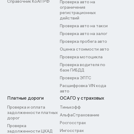
Справочник КоАП РФ
Проверка авто на
ограничения
регистрационных
действий
Проверка авто на такси
Проверка авто на залог
Проверка пробега авто
Оценка стоимости авто
Проверка мотоцикла
Проверка водителя по
базе ГИБДД
Проверка ЭПТС
Расшифровка VIN кода
авто
Платные дороги
ОСАГО у страховых
Проверка и оплата
Тинькофф
задолженности платных
АльфаСтрахование
дорог
Росгосстрах
Проверка
Ингосстрах
задолженности ЦКАД