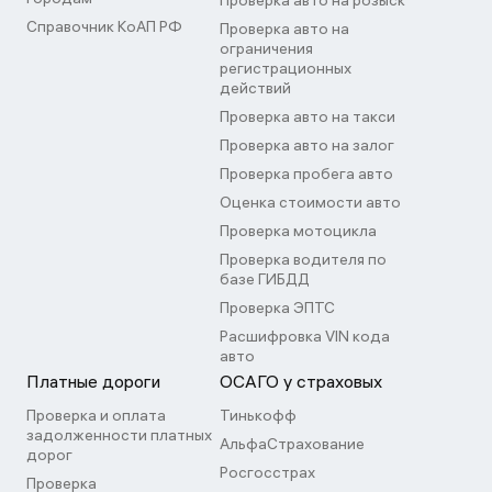
Проверка авто на розыск
Справочник КоАП РФ
Проверка авто на
ограничения
регистрационных
действий
Проверка авто на такси
Проверка авто на залог
Проверка пробега авто
Оценка стоимости авто
Проверка мотоцикла
Проверка водителя по
базе ГИБДД
Проверка ЭПТС
Расшифровка VIN кода
авто
Платные дороги
ОСАГО у страховых
Проверка и оплата
Тинькофф
задолженности платных
АльфаСтрахование
дорог
Росгосстрах
Проверка