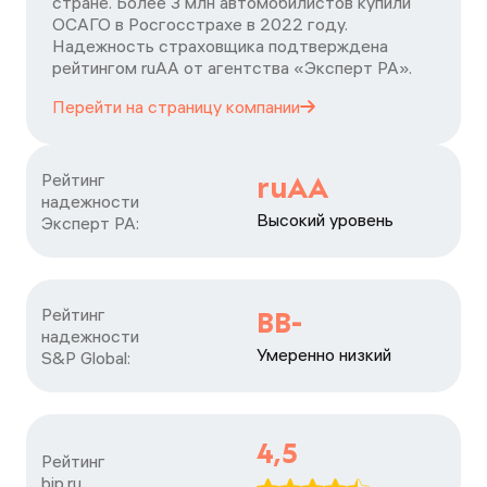
стране. Более 3 млн автомобилистов купили
ОСАГО в Росгосстрахе в 2022 году.
Надежность страховщика подтверждена
рейтингом ruАА от агентства «Эксперт РА».
Перейти на страницу
компании
Рейтинг

ruAA
надежности

Высокий уровень
Эксперт РА:
Рейтинг

BB-
надежности

Умеренно низкий
S&P Global:
4,5
Рейтинг

bip.ru