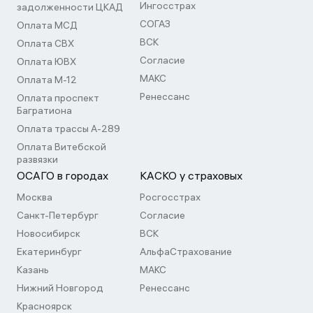
Ингосстрах
задолженности ЦКАД
СОГАЗ
Оплата МСД
ВСК
Оплата СВХ
Согласие
Оплата ЮВХ
МАКС
Оплата М-12
Ренессанс
Оплата проспект
Багратиона
Оплата трассы А-289
Оплата Витебской
развязки
ОСАГО в городах
КАСКО у страховых
Москва
Росгосстрах
Санкт-Петербург
Согласие
Новосибирск
ВСК
Екатеринбург
АльфаСтрахование
Казань
МАКС
Нижний Новгород
Ренессанс
Красноярск