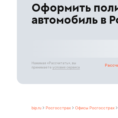
Оформить пол
автомобиль в Р
Нажимая «
Рассчитать
», вы
Рассч
принимаете
условия сервиса
bip.ru
Росгосстрах
Офисы Росгосстрах