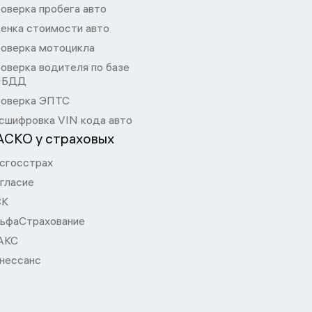
оверка пробега авто
енка стоимости авто
оверка мотоцикла
оверка водителя по базе
ИБДД
оверка ЭПТС
сшифровка VIN кода авто
АСКО у страховых
сгосстрах
гласие
СК
ьфаСтрахование
АКС
нессанс