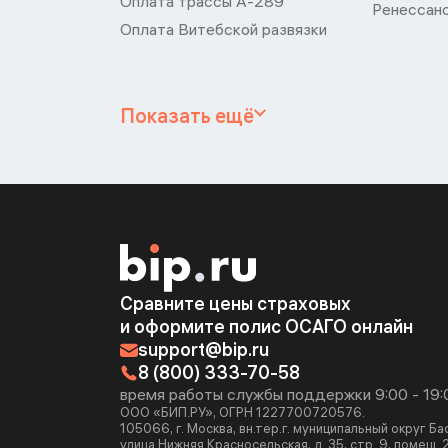
Оплата трассы А-289
Ренессан
Оплата Витебской развязки
Показать ещё
Сравните цены страховых
и оформите полис ОСАГО онлайн
support@bip.ru
8 (800) 333-70-58
время работы службы поддержки 9:00 - 19:
ООО «БИП.РУ», ОГРН 1227700720576.
105066, г. Москва, вн.тер.г. муниципальный округ Б
улица Нижняя Красносельская, д. 35, стр. 9, помещ. 