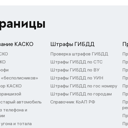
траницы
вание КАСКО
Штрафы ГИБДД
П
СКО
Проверка штрафов ГИБДД
Пр
СКО
Штрафы ГИБДД по СТС
Пр
рофи
Штрафы ГИБДД по ВУ
Пр
 «бесполисников»
Штрафы ГИБДД по УИН
Пр
тор КАСКО
Штрафы ГИБДД по гос номеру
Пр
франшизой
Штрафы ГИБДД по городам
Пр
 старый автомобиль
Справочник КоАП РФ
Пр
ре
з телефона и
ции
Пр
угона и тотала
Пр