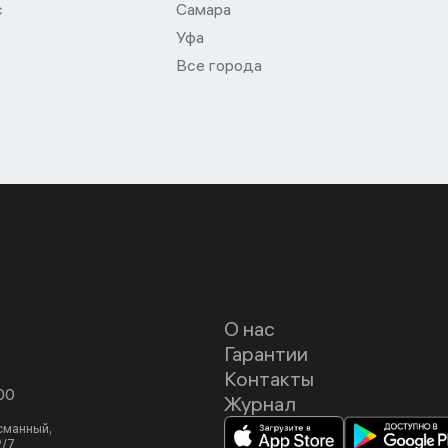
с
Самара
Уфа
Все города
О нас
Гарантии
Контакты
00
Журнал
асманный,
2/7