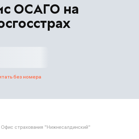
ис ОСАГО на
осгосстрах
итать без номера
Офис страхования "Нижнесалдинский"