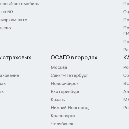
 новый автомобиль
Пр
 на 50
Оц
 маркам авто
Пр
шево
Пр
Г
Пр
Ра
 страховых
ОСАГО в городах
К
Москва
Ро
ахование
Санкт-Петербург
Со
рах
Новосибирск
В
ах
Екатеринбург
Ал
Казань
М
Нижний Новгород
Ре
Красноярск
Челябинск