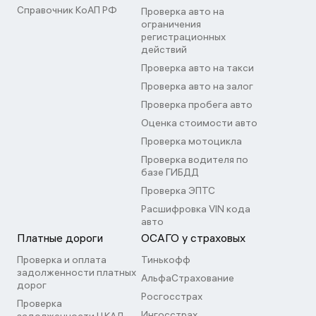
Справочник КоАП РФ
Проверка авто на
ограничения
регистрационных
действий
Проверка авто на такси
Проверка авто на залог
Проверка пробега авто
Оценка стоимости авто
Проверка мотоцикла
Проверка водителя по
базе ГИБДД
Проверка ЭПТС
Расшифровка VIN кода
авто
Платные дороги
ОСАГО у страховых
Проверка и оплата
Тинькофф
задолженности платных
АльфаСтрахование
дорог
Росгосстрах
Проверка
Ингосстрах