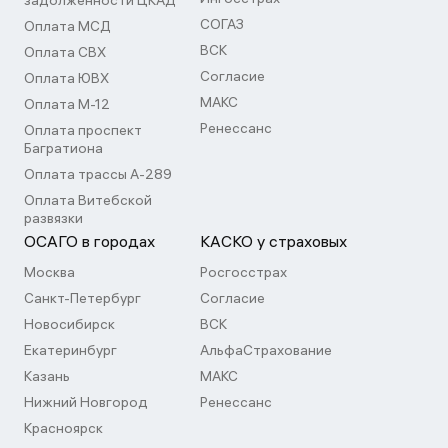
задолженности ЦКАД
СОГАЗ
Оплата МСД
ВСК
Оплата СВХ
Согласие
Оплата ЮВХ
МАКС
Оплата М-12
Ренессанс
Оплата проспект
Багратиона
Оплата трассы А-289
Оплата Витебской
развязки
ОСАГО в городах
КАСКО у страховых
Москва
Росгосстрах
Санкт-Петербург
Согласие
Новосибирск
ВСК
Екатеринбург
АльфаСтрахование
Казань
МАКС
Нижний Новгород
Ренессанс
Красноярск