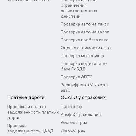
ограничения
регистрационных
действий
Проверка авто на такси
Проверка авто на залог
Проверка пробега авто
Оценка стоимости авто
Проверка мотоцикла
Проверка водителя по
базе ГИБДД
Проверка ЭПТС
Расшифровка VIN кода
авто
Платные дороги
ОСАГО у страховых
Проверка и оплата
Тинькофф
задолженности платных
АльфаСтрахование
дорог
Росгосстрах
Проверка
Ингосстрах
задолженности ЦКАД