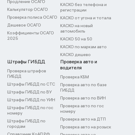
Продление ОСАГО
КАСКО без телефона и
Калькулятор ОСАГО
регистрации
Проверка полиса ОСАГО
КАСКО от угона и тотала
Дешевое ОСАГО
КАСКО на новый
автомобиль
Коэффициенты ОСАГО
2025
КАСКО 50 на 50
КАСКО по маркам авто
КАСКО дешево
Штрафы ГИБДД
Проверка авто и
водителя
Проверка штрафов
ГИБДД
Проверка КБМ
Штрафы ГИБДД по СТС
Проверка авто по базе
ГИБДД
Штрафы ГИБДД по ВУ
Проверка авто по ВИН
Штрафы ГИБДД по УИН
Проверка авто по гос
Штрафы ГИБДД по гос
номеру
номеру
Проверка авто на ДТП
Штрафы ГИБДД по
городам
Проверка авто на розыск
Справочник КоАП РФ
Проверка авто на