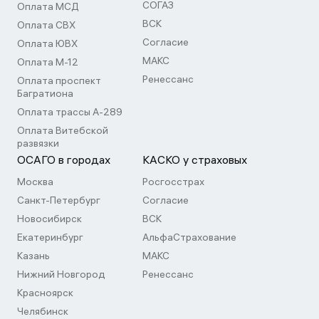
СОГАЗ
Оплата МСД
ВСК
Оплата СВХ
Согласие
Оплата ЮВХ
МАКС
Оплата М-12
Ренессанс
Оплата проспект
Багратиона
Оплата трассы А-289
Оплата Витебской
развязки
ОСАГО в городах
КАСКО у страховых
Москва
Росгосстрах
Санкт-Петербург
Согласие
Новосибирск
ВСК
Екатеринбург
АльфаСтрахование
Казань
МАКС
Нижний Новгород
Ренессанс
Красноярск
Челябинск