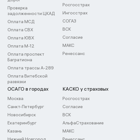
Росгосстрах
Проверка
Ингосстрах
задолженности ЦКАД
СОГАЗ
Оплата МСД
ВСК
Оплата СВХ
Согласие
Оплата ЮВХ
МАКС
Оплата М-12
Ренессанс
Оплата проспект
Багратиона
Оплата трассы А-289
Оплата Витебской
развязки
ОСАГО в городах
КАСКО у страховых
Москва
Росгосстрах
Санкт-Петербург
Согласие
Новосибирск
ВСК
Екатеринбург
АльфаСтрахование
Казань
МАКС
Нижний Новгород
Ренессанс