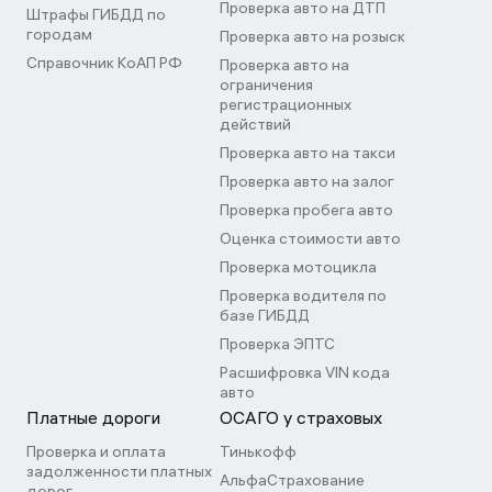
Проверка авто на ДТП
Штрафы ГИБДД по
городам
Проверка авто на розыск
Справочник КоАП РФ
Проверка авто на
ограничения
регистрационных
действий
Проверка авто на такси
Проверка авто на залог
Проверка пробега авто
Оценка стоимости авто
Проверка мотоцикла
Проверка водителя по
базе ГИБДД
Проверка ЭПТС
Расшифровка VIN кода
авто
Платные дороги
ОСАГО у страховых
Проверка и оплата
Тинькофф
задолженности платных
АльфаСтрахование
дорог