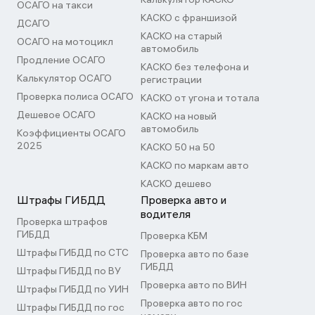
ОСАГО на такси
КАСКО с франшизой
ДСАГО
КАСКО на старый
ОСАГО на мотоцикл
автомобиль
Продление ОСАГО
КАСКО без телефона и
Калькулятор ОСАГО
регистрации
Проверка полиса ОСАГО
КАСКО от угона и тотала
Дешевое ОСАГО
КАСКО на новый
автомобиль
Коэффициенты ОСАГО
2025
КАСКО 50 на 50
КАСКО по маркам авто
КАСКО дешево
Штрафы ГИБДД
Проверка авто и
водителя
Проверка штрафов
ГИБДД
Проверка КБМ
Штрафы ГИБДД по СТС
Проверка авто по базе
ГИБДД
Штрафы ГИБДД по ВУ
Проверка авто по ВИН
Штрафы ГИБДД по УИН
Проверка авто по гос
Штрафы ГИБДД по гос