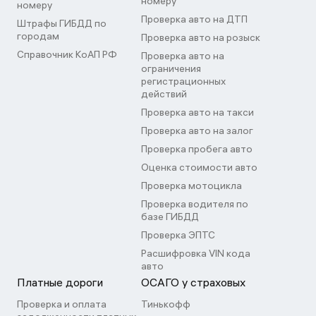
номеру
номеру
Проверка авто на ДТП
Штрафы ГИБДД по
городам
Проверка авто на розыск
Справочник КоАП РФ
Проверка авто на
ограничения
регистрационных
действий
Проверка авто на такси
Проверка авто на залог
Проверка пробега авто
Оценка стоимости авто
Проверка мотоцикла
Проверка водителя по
базе ГИБДД
Проверка ЭПТС
Расшифровка VIN кода
авто
Платные дороги
ОСАГО у страховых
Проверка и оплата
Тинькофф