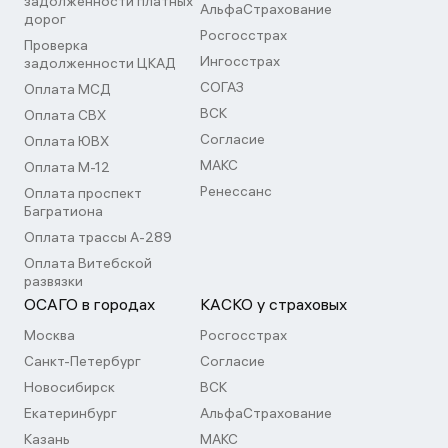
задолженности платных
АльфаСтрахование
дорог
Росгосстрах
Проверка
Ингосстрах
задолженности ЦКАД
СОГАЗ
Оплата МСД
ВСК
Оплата СВХ
Согласие
Оплата ЮВХ
МАКС
Оплата М-12
Ренессанс
Оплата проспект
Багратиона
Оплата трассы А-289
Оплата Витебской
развязки
ОСАГО в городах
КАСКО у страховых
Москва
Росгосстрах
Санкт-Петербург
Согласие
Новосибирск
ВСК
Екатеринбург
АльфаСтрахование
Казань
МАКС