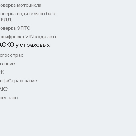
оверка мотоцикла
оверка водителя по базе
ИБДД
оверка ЭПТС
сшифровка VIN кода авто
АСКО у страховых
сгосстрах
гласие
СК
ьфаСтрахование
АКС
нессанс