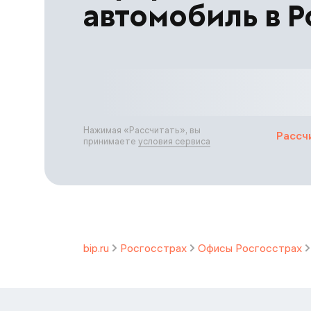
автомобиль в Р
Нажимая «
Рассчитать
», вы
Рассч
принимаете
условия сервиса
bip.ru
Росгосстрах
Офисы Росгосстрах