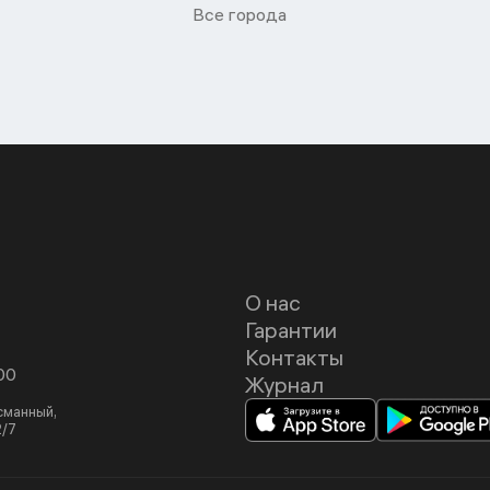
Все города
О нас
Гарантии
Контакты
00
Журнал
асманный,
2/7