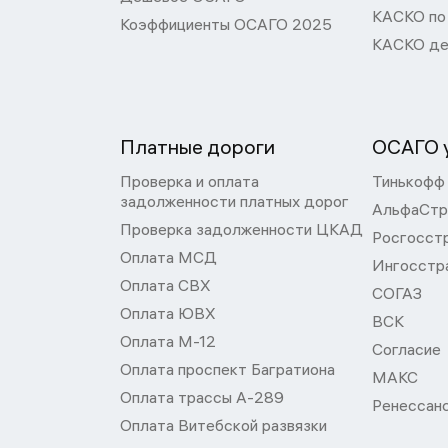
КАСКО по
Коэффициенты ОСАГО 2025
КАСКО де
Платные дороги
ОСАГО у
Проверка и оплата
Тинькофф
задолженности платных дорог
АльфаСтр
Проверка задолженности ЦКАД
Росгосст
Оплата МСД
Ингосстр
Оплата СВХ
СОГАЗ
Оплата ЮВХ
ВСК
Оплата М-12
Согласие
Оплата проспект Багратиона
МАКС
Оплата трассы А-289
Ренессан
Оплата Витебской развязки