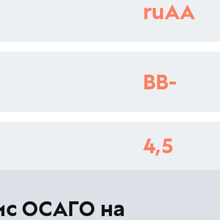
ruAA
BB-
4,5
ис ОСАГО на