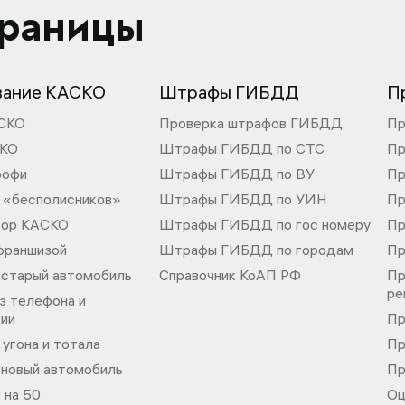
траницы
вание КАСКО
Штрафы ГИБДД
П
СКО
Проверка штрафов ГИБДД
Пр
СКО
Штрафы ГИБДД по СТС
Пр
рофи
Штрафы ГИБДД по ВУ
Пр
 «бесполисников»
Штрафы ГИБДД по УИН
Пр
тор КАСКО
Штрафы ГИБДД по гос номеру
Пр
франшизой
Штрафы ГИБДД по городам
Пр
 старый автомобиль
Справочник КоАП РФ
Пр
ре
з телефона и
ции
Пр
угона и тотала
Пр
 новый автомобиль
Пр
 на 50
Оц