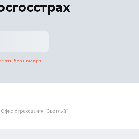
осгосстрах
итать без номера
Офис страхования "Светлый"