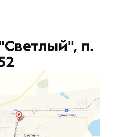
Светлый", п.
52