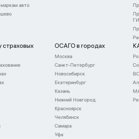
 маркам авто
Пр
шево
Пр
Г
Пр
Ра
 страховых
ОСАГО в городах
К
Москва
Ро
ахование
Санкт-Петербург
Со
рах
Новосибирск
В
ах
Екатеринбург
Ал
Казань
М
Нижний Новгород
Ре
Красноярск
Челябинск
с
Самара
Уфа