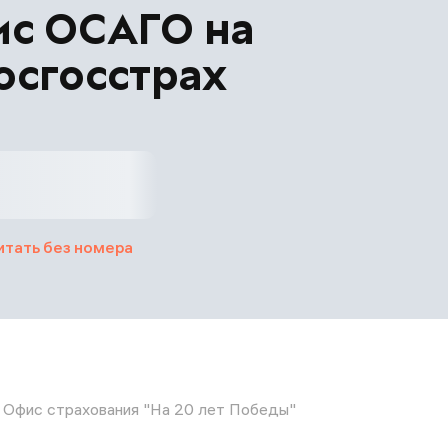
ис ОСАГО на
осгосстрах
итать без номера
Офис страхования "На 20 лет Победы"