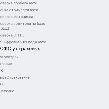
оверка пробега авто
енка стоимости авто
оверка мотоцикла
оверка водителя по базе
ИБДД
оверка ЭПТС
сшифровка VIN кода авто
АСКО у страховых
сгосстрах
гласие
СК
ьфаСтрахование
АКС
нессанс