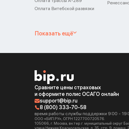
Оплата трассы А-289
Ренессан
Оплата Витебской развязки
Показать ещё
Сравните цены страховых
и оформите полис ОСАГО онлайн
support@bip.ru
8 (800) 333-70-58
время работы службы поддержки 9:00 - 19:
ООО «БИП.РУ», ОГРН 1227700720576.
105066, г. Москва, вн.тер.г. муниципальный округ Б
улица Нижняя Красносельская, д. 35, стр. 9, помещ. 