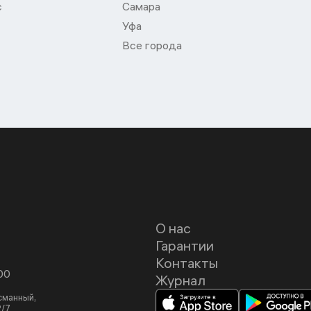
с
Самара
Уфа
Все города
О нас
Гарантии
Контакты
00
Журнал
асманный,
2/7