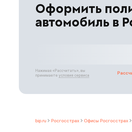
Оформить пол
автомобиль в Р
Нажимая «
Рассчитать
», вы
Рассч
принимаете
условия сервиса
bip.ru
Росгосстрах
Офисы Росгосстрах