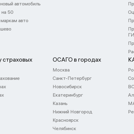
 новый автомобиль
Пр
 на 50
Оц
 маркам авто
Пр
шево
Пр
Г
Пр
Ра
 страховых
ОСАГО в городах
К
Москва
Ро
ахование
Санкт-Петербург
Со
рах
Новосибирск
В
ах
Екатеринбург
Ал
Казань
М
Нижний Новгород
Ре
Красноярск
Челябинск