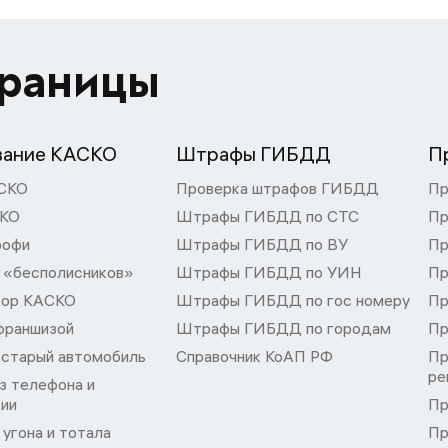
траницы
вание КАСКО
Штрафы ГИБДД
П
СКО
Проверка штрафов ГИБДД
Пр
СКО
Штрафы ГИБДД по СТС
Пр
рофи
Штрафы ГИБДД по ВУ
Пр
 «бесполисников»
Штрафы ГИБДД по УИН
Пр
тор КАСКО
Штрафы ГИБДД по гос номеру
Пр
франшизой
Штрафы ГИБДД по городам
Пр
 старый автомобиль
Справочник КоАП РФ
Пр
ре
з телефона и
ции
Пр
угона и тотала
Пр