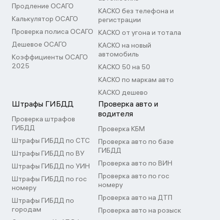
Продление ОСАГО
КАСКО без телефона и
Калькулятор ОСАГО
регистрации
Проверка полиса ОСАГО
КАСКО от угона и тотала
Дешевое ОСАГО
КАСКО на новый
автомобиль
Коэффициенты ОСАГО
2025
КАСКО 50 на 50
КАСКО по маркам авто
КАСКО дешево
Штрафы ГИБДД
Проверка авто и
водителя
Проверка штрафов
ГИБДД
Проверка КБМ
Штрафы ГИБДД по СТС
Проверка авто по базе
ГИБДД
Штрафы ГИБДД по ВУ
Проверка авто по ВИН
Штрафы ГИБДД по УИН
Проверка авто по гос
Штрафы ГИБДД по гос
номеру
номеру
Проверка авто на ДТП
Штрафы ГИБДД по
городам
Проверка авто на розыск