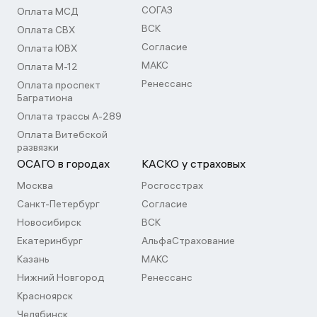
СОГАЗ
Оплата МСД
ВСК
Оплата СВХ
Согласие
Оплата ЮВХ
МАКС
Оплата М-12
Ренессанс
Оплата проспект
Багратиона
Оплата трассы А-289
Оплата Витебской
развязки
ОСАГО в городах
КАСКО у страховых
Москва
Росгосстрах
Санкт-Петербург
Согласие
Новосибирск
ВСК
Екатеринбург
АльфаСтрахование
Казань
МАКС
Нижний Новгород
Ренессанс
Красноярск
Челябинск