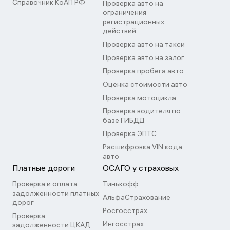
Справочник КоАП РФ
Проверка авто на
ограничения
регистрационных
действий
Проверка авто на такси
Проверка авто на залог
Проверка пробега авто
Оценка стоимости авто
Проверка мотоцикла
Проверка водителя по
базе ГИБДД
Проверка ЭПТС
Расшифровка VIN кода
авто
Платные дороги
ОСАГО у страховых
Проверка и оплата
Тинькофф
задолженности платных
АльфаСтрахование
дорог
Росгосстрах
Проверка
Ингосстрах
задолженности ЦКАД