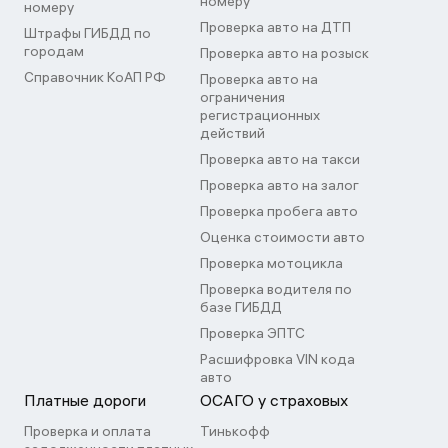
номеру
номеру
Проверка авто на ДТП
Штрафы ГИБДД по
городам
Проверка авто на розыск
Справочник КоАП РФ
Проверка авто на
ограничения
регистрационных
действий
Проверка авто на такси
Проверка авто на залог
Проверка пробега авто
Оценка стоимости авто
Проверка мотоцикла
Проверка водителя по
базе ГИБДД
Проверка ЭПТС
Расшифровка VIN кода
авто
Платные дороги
ОСАГО у страховых
Проверка и оплата
Тинькофф