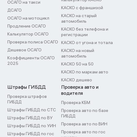
ОСАГО на такси
КАСКО с франшизой
ДСАГО
КАСКО на старый
ОСАГО на мотоцикл
автомобиль
Продление ОСАГО
КАСКО без телефона и
Калькулятор ОСАГО
регистрации
Проверка полиса ОСАГО
КАСКО от угона и тотала
Дешевое ОСАГО
КАСКО на новый
автомобиль
Коэффициенты ОСАГО
2025
КАСКО 50 на 50
КАСКО по маркам авто
КАСКО дешево
Штрафы ГИБДД
Проверка авто и
водителя
Проверка штрафов
ГИБДД
Проверка КБМ
Штрафы ГИБДД по СТС
Проверка авто по базе
ГИБДД
Штрафы ГИБДД по ВУ
Проверка авто по ВИН
Штрафы ГИБДД по УИН
Проверка авто по гос
Штрафы ГИБДД по гос