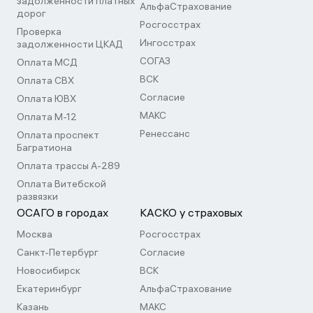
задолженности платных
АльфаСтрахование
дорог
Росгосстрах
Проверка
Ингосстрах
задолженности ЦКАД
СОГАЗ
Оплата МСД
ВСК
Оплата СВХ
Согласие
Оплата ЮВХ
МАКС
Оплата М-12
Ренессанс
Оплата проспект
Багратиона
Оплата трассы А-289
Оплата Витебской
развязки
ОСАГО в городах
КАСКО у страховых
Москва
Росгосстрах
Санкт-Петербург
Согласие
Новосибирск
ВСК
Екатеринбург
АльфаСтрахование
Казань
МАКС