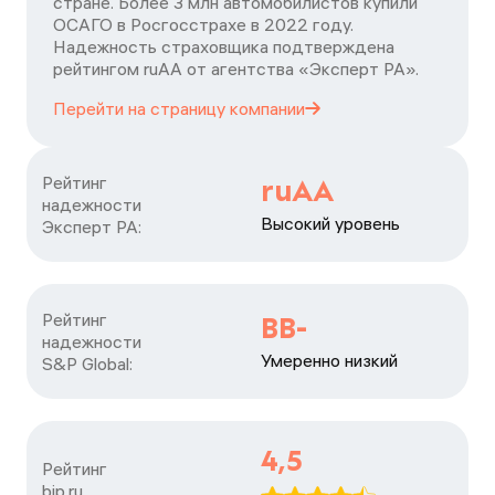
стране. Более 3 млн автомобилистов купили
ОСАГО в Росгосстрахе в 2022 году.
Надежность страховщика подтверждена
рейтингом ruАА от агентства «Эксперт РА».
Перейти на страницу
компании
Рейтинг

ruAA
надежности

Высокий уровень
Эксперт РА:
Рейтинг

BB-
надежности

Умеренно низкий
S&P Global:
4,5
Рейтинг

bip.ru