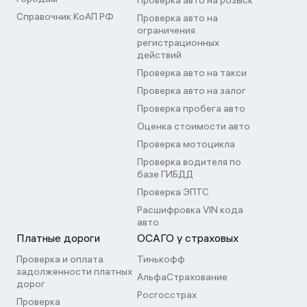
Проверка авто на розыск
Справочник КоАП РФ
Проверка авто на
ограничения
регистрационных
действий
Проверка авто на такси
Проверка авто на залог
Проверка пробега авто
Оценка стоимости авто
Проверка мотоцикла
Проверка водителя по
базе ГИБДД
Проверка ЭПТС
Расшифровка VIN кода
авто
Платные дороги
ОСАГО у страховых
Проверка и оплата
Тинькофф
задолженности платных
АльфаСтрахование
дорог
Росгосстрах
Проверка