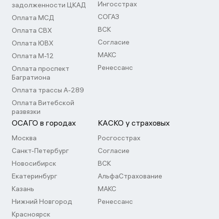
Ингосстрах
задолженности ЦКАД
СОГАЗ
Оплата МСД
ВСК
Оплата СВХ
Согласие
Оплата ЮВХ
МАКС
Оплата М-12
Ренессанс
Оплата проспект
Багратиона
Оплата трассы А-289
Оплата Витебской
развязки
ОСАГО в городах
КАСКО у страховых
Москва
Росгосстрах
Санкт-Петербург
Согласие
Новосибирск
ВСК
Екатеринбург
АльфаСтрахование
Казань
МАКС
Нижний Новгород
Ренессанс
Красноярск