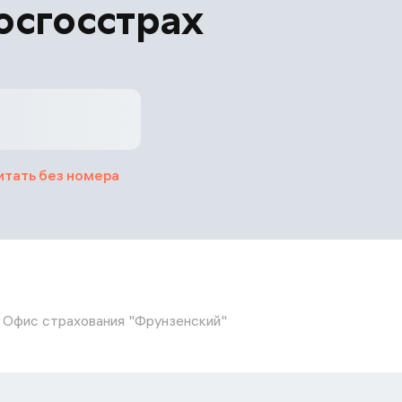
осгосстрах
итать без номера
Офис страхования "Фрунзенский"