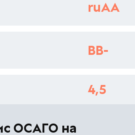
ruAA
BB-
4,5
ис ОСАГО на