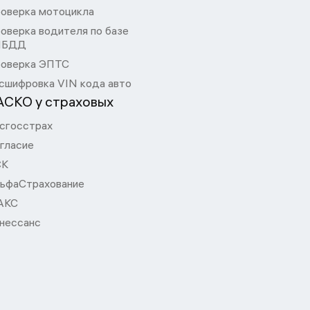
оверка мотоцикла
оверка водителя по базе
ИБДД
оверка ЭПТС
сшифровка VIN кода авто
АСКО у страховых
сгосстрах
гласие
СК
ьфаСтрахование
АКС
нессанс