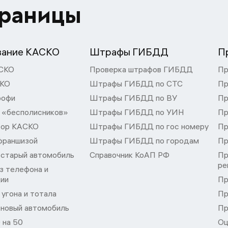
траницы
вание КАСКО
Штрафы ГИБДД
П
СКО
Проверка штрафов ГИБДД
Пр
СКО
Штрафы ГИБДД по СТС
Пр
рофи
Штрафы ГИБДД по ВУ
Пр
 «бесполисников»
Штрафы ГИБДД по УИН
Пр
тор КАСКО
Штрафы ГИБДД по гос номеру
Пр
франшизой
Штрафы ГИБДД по городам
Пр
 старый автомобиль
Справочник КоАП РФ
Пр
ре
з телефона и
ции
Пр
угона и тотала
Пр
 новый автомобиль
Пр
 на 50
Оц