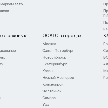
 маркам авто
Пр
шево
Пр
Г
Пр
Ра
 страховых
ОСАГО в городах
К
Москва
Ро
ахование
Санкт-Петербург
Со
рах
Новосибирск
В
ах
Екатеринбург
Ал
Казань
М
Нижний Новгород
Ре
Красноярск
Челябинск
с
Самара
Уфа