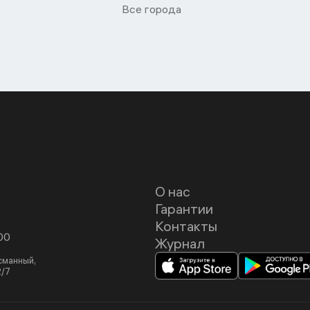
Все города
О нас
Гарантии
Контакты
00
Журнал
асманный,
2/7