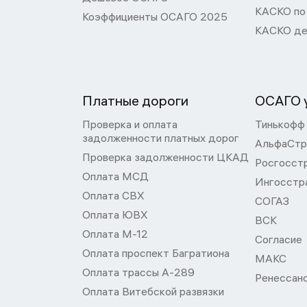
КАСКО по
Коэффициенты ОСАГО 2025
КАСКО де
Платные дороги
ОСАГО у
Проверка и оплата
Тинькофф
задолженности платных дорог
АльфаСтр
Проверка задолженности ЦКАД
Росгосст
Оплата МСД
Ингосстр
Оплата СВХ
СОГАЗ
Оплата ЮВХ
ВСК
Оплата М-12
Согласие
Оплата проспект Багратиона
МАКС
Оплата трассы А-289
Ренессан
Оплата Витебской развязки