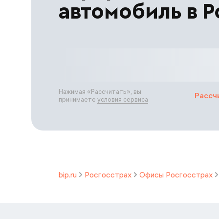
автомобиль в Р
Нажимая «
Рассчитать
», вы
Рассч
принимаете
условия сервиса
bip.ru
Росгосстрах
Офисы Росгосстрах