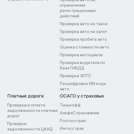
ограничения
регистрационных
действий
Проверка авто на такси
Проверка авто на залог
Проверка пробега авто
Оценка стоимости авто
Проверка мотоцикла
Проверка водителя по
базе ГИБДД
Проверка ЭПТС
Расшифровка VIN кода
авто
Платные дороги
ОСАГО у страховых
Проверка и оплата
Тинькофф
задолженности платных
АльфаСтрахование
дорог
Росгосстрах
Проверка
Ингосстрах
задолженности ЦКАД