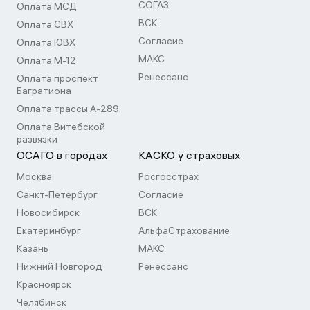
СОГАЗ
Оплата МСД
ВСК
Оплата СВХ
Согласие
Оплата ЮВХ
МАКС
Оплата М-12
Ренессанс
Оплата проспект
Багратиона
Оплата трассы А-289
Оплата Витебской
развязки
ОСАГО в городах
КАСКО у страховых
Москва
Росгосстрах
Санкт-Петербург
Согласие
Новосибирск
ВСК
Екатеринбург
АльфаСтрахование
Казань
МАКС
Нижний Новгород
Ренессанс
Красноярск
Челябинск