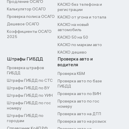
Продление ОСАГО
КАСКО без телефона и
Калькулятор ОСАГО
регистрации
Проверка полиса ОСАГО
КАСКО от угона и тотала
Дешевое ОСАГО
КАСКО на новый
автомобиль
Коэффициенты ОСАГО
2025
КАСКО 50 на 50
КАСКО по маркам авто
КАСКО дешево
Штрафы ГИБДД
Проверка авто и
водителя
Проверка штрафов
ГИБДД
Проверка КБМ
Штрафы ГИБДД по СТС
Проверка авто по базе
ГИБДД
Штрафы ГИБДД по ВУ
Проверка авто по ВИН
Штрафы ГИБДД по УИН
Проверка авто по гос
Штрафы ГИБДД по гос
номеру
номеру
Проверка авто на ДТП
Штрафы ГИБДД по
городам
Проверка авто на розыск
Справочник КоАП РФ
Проверка авто на