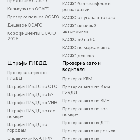
Продление ОСАГО
КАСКО без телефона и
Калькулятор ОСАГО
регистрации
Проверка полиса ОСАГО
КАСКО от угона и тотала
Дешевое ОСАГО
КАСКО на новый
автомобиль
Коэффициенты ОСАГО
2025
КАСКО 50 на 50
КАСКО по маркам авто
КАСКО дешево
Штрафы ГИБДД
Проверка авто и
водителя
Проверка штрафов
ГИБДД
Проверка КБМ
Штрафы ГИБДД по СТС
Проверка авто по базе
ГИБДД
Штрафы ГИБДД по ВУ
Проверка авто по ВИН
Штрафы ГИБДД по УИН
Проверка авто по гос
Штрафы ГИБДД по гос
номеру
номеру
Проверка авто на ДТП
Штрафы ГИБДД по
городам
Проверка авто на розыск
Справочник КоАП РФ
Проверка авто на