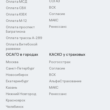
СОГАЗ
Оплата МСД
ВСК
Оплата СВХ
Согласие
Оплата ЮВХ
МАКС
Оплата М-12
Ренессанс
Оплата проспект
Багратиона
Оплата трассы А-289
Оплата Витебской
развязки
ОСАГО в городах
КАСКО у страховых
Москва
Росгосстрах
Санкт-Петербург
Согласие
Новосибирск
ВСК
Екатеринбург
АльфаСтрахование
Казань
МАКС
Нижний Новгород
Ренессанс
Красноярск
Челябинск