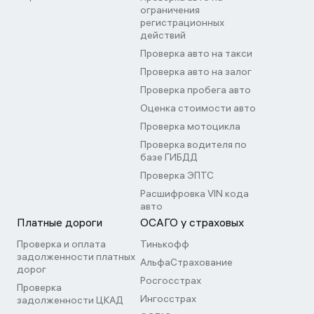
ограничения
регистрационных
действий
Проверка авто на такси
Проверка авто на залог
Проверка пробега авто
Оценка стоимости авто
Проверка мотоцикла
Проверка водителя по
базе ГИБДД
Проверка ЭПТС
Расшифровка VIN кода
авто
Платные дороги
ОСАГО у страховых
Проверка и оплата
Тинькофф
задолженности платных
АльфаСтрахование
дорог
Росгосстрах
Проверка
Ингосстрах
задолженности ЦКАД