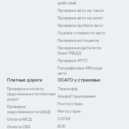
действий
Проверка авто на такси
Проверка авто на залог
Проверка пробега авто
Оценка стоимости авто
Проверка мотоцикла
Проверка водителя по
базе ГИБДД
Проверка ЭПТС
Расшифровка VIN кода
авто
Платные дороги
ОСАГО у страховых
Проверка и оплата
Тинькофф
задолженности платных
АльфаСтрахование
дорог
Росгосстрах
Проверка
Ингосстрах
задолженности ЦКАД
СОГАЗ
Оплата МСД
ВСК
Оплата СВХ