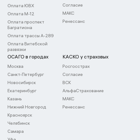
Согласие
Оплата ЮВХ
МАКС
Оплата М-12
Ренессанс
Оплата проспект
Багратиона
Оплата трассы А-289
Оплата Витебской
развязки
ОСАГО в городах
КАСКО у страховых
Москва
Росгосстрах
Санкт-Петербург
Согласие
Новосибирск
ВСК
Екатеринбург
АльфаСтрахование
Казань
МАКС
Нижний Новгород
Ренессанс
Красноярск
Челябинск
Самара
Уфа