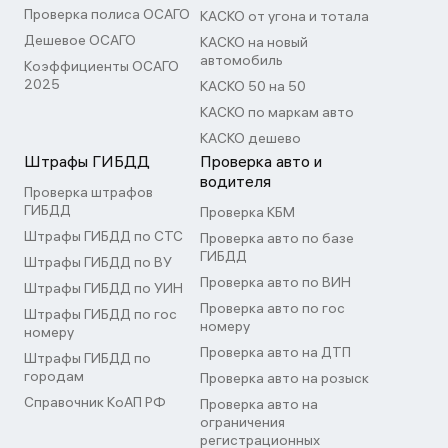
Проверка полиса ОСАГО
КАСКО от угона и тотала
Дешевое ОСАГО
КАСКО на новый
автомобиль
Коэффициенты ОСАГО
2025
КАСКО 50 на 50
КАСКО по маркам авто
КАСКО дешево
Штрафы ГИБДД
Проверка авто и
водителя
Проверка штрафов
ГИБДД
Проверка КБМ
Штрафы ГИБДД по СТС
Проверка авто по базе
ГИБДД
Штрафы ГИБДД по ВУ
Проверка авто по ВИН
Штрафы ГИБДД по УИН
Проверка авто по гос
Штрафы ГИБДД по гос
номеру
номеру
Проверка авто на ДТП
Штрафы ГИБДД по
городам
Проверка авто на розыск
Справочник КоАП РФ
Проверка авто на
ограничения
регистрационных