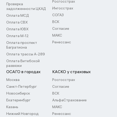
Росгосстрах
Проверка
Ингосстрах
задолженности ЦКАД
СОГАЗ
Оплата МСД
ВСК
Оплата СВХ
Согласие
Оплата ЮВХ
МАКС
Оплата М-12
Ренессанс
Оплата проспект
Багратиона
Оплата трассы А-289
Оплата Витебской
развязки
ОСАГО в городах
КАСКО у страховых
Москва
Росгосстрах
Санкт-Петербург
Согласие
Новосибирск
ВСК
Екатеринбург
АльфаСтрахование
Казань
МАКС
Нижний Новгород
Ренессанс