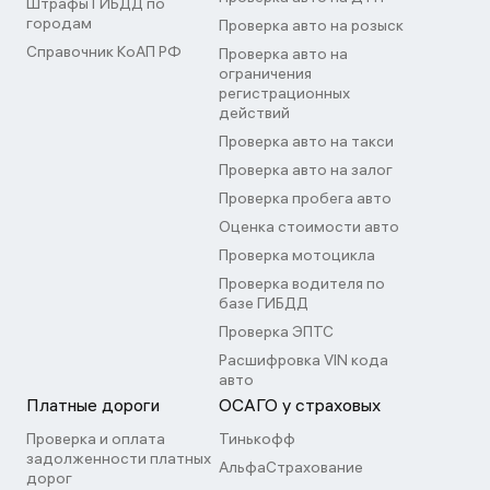
Штрафы ГИБДД по
городам
Проверка авто на розыск
Справочник КоАП РФ
Проверка авто на
ограничения
регистрационных
действий
Проверка авто на такси
Проверка авто на залог
Проверка пробега авто
Оценка стоимости авто
Проверка мотоцикла
Проверка водителя по
базе ГИБДД
Проверка ЭПТС
Расшифровка VIN кода
авто
Платные дороги
ОСАГО у страховых
Проверка и оплата
Тинькофф
задолженности платных
АльфаСтрахование
дорог