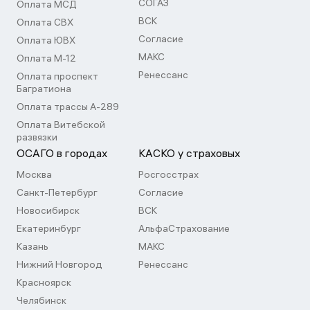
СОГАЗ
Оплата МСД
ВСК
Оплата СВХ
Согласие
Оплата ЮВХ
МАКС
Оплата М-12
Ренессанс
Оплата проспект
Багратиона
Оплата трассы А-289
Оплата Витебской
развязки
ОСАГО в городах
КАСКО у страховых
Москва
Росгосстрах
Санкт-Петербург
Согласие
Новосибирск
ВСК
Екатеринбург
АльфаСтрахование
Казань
МАКС
Нижний Новгород
Ренессанс
Красноярск
Челябинск