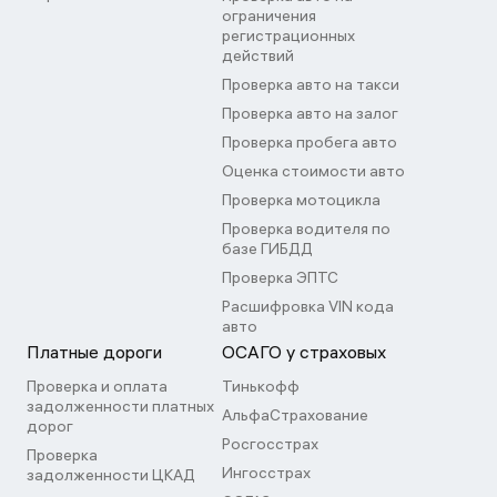
ограничения
регистрационных
действий
Проверка авто на такси
Проверка авто на залог
Проверка пробега авто
Оценка стоимости авто
Проверка мотоцикла
Проверка водителя по
базе ГИБДД
Проверка ЭПТС
Расшифровка VIN кода
авто
Платные дороги
ОСАГО у страховых
Проверка и оплата
Тинькофф
задолженности платных
АльфаСтрахование
дорог
Росгосстрах
Проверка
Ингосстрах
задолженности ЦКАД