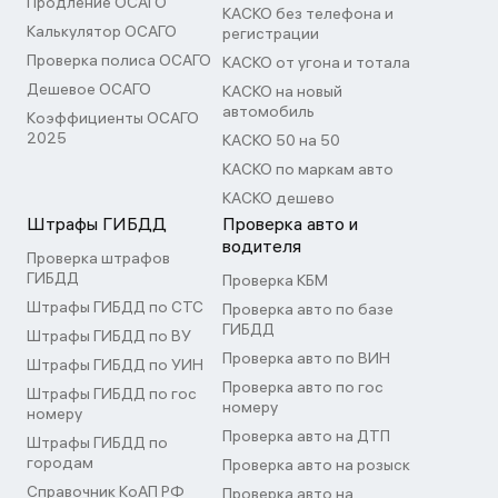
Продление ОСАГО
КАСКО без телефона и
Калькулятор ОСАГО
регистрации
Проверка полиса ОСАГО
КАСКО от угона и тотала
Дешевое ОСАГО
КАСКО на новый
автомобиль
Коэффициенты ОСАГО
2025
КАСКО 50 на 50
КАСКО по маркам авто
КАСКО дешево
Штрафы ГИБДД
Проверка авто и
водителя
Проверка штрафов
ГИБДД
Проверка КБМ
Штрафы ГИБДД по СТС
Проверка авто по базе
ГИБДД
Штрафы ГИБДД по ВУ
Проверка авто по ВИН
Штрафы ГИБДД по УИН
Проверка авто по гос
Штрафы ГИБДД по гос
номеру
номеру
Проверка авто на ДТП
Штрафы ГИБДД по
городам
Проверка авто на розыск
Справочник КоАП РФ
Проверка авто на