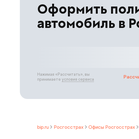
Оформить пол
автомобиль в Р
Нажимая «
Рассчитать
», вы
Рассч
принимаете
условия сервиса
bip.ru
Росгосстрах
Офисы Росгосстрах