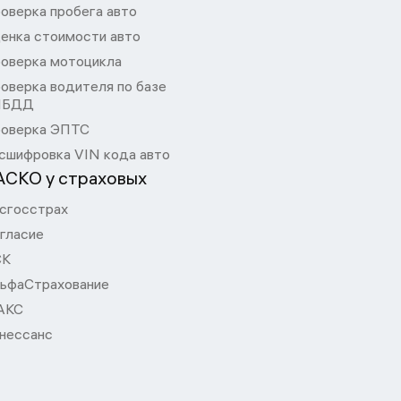
оверка пробега авто
енка стоимости авто
оверка мотоцикла
оверка водителя по базе
ИБДД
оверка ЭПТС
сшифровка VIN кода авто
АСКО у страховых
сгосстрах
гласие
СК
ьфаСтрахование
АКС
нессанс