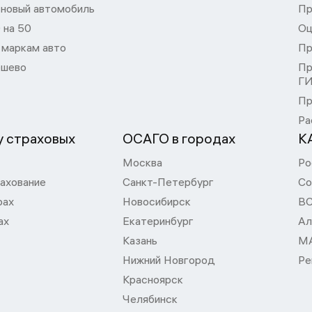
 новый автомобиль
Пр
 на 50
Оц
 маркам авто
Пр
шево
Пр
Г
Пр
Ра
 страховых
ОСАГО в городах
К
Москва
Ро
ахование
Санкт-Петербург
Со
рах
Новосибирск
В
ах
Екатеринбург
Ал
Казань
М
Нижний Новгород
Ре
Красноярск
Челябинск