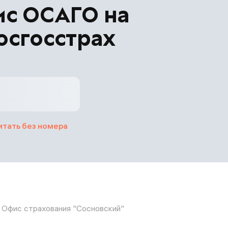
ис ОСАГО на
осгосстрах
итать без номера
Офис страхования "Сосновский"