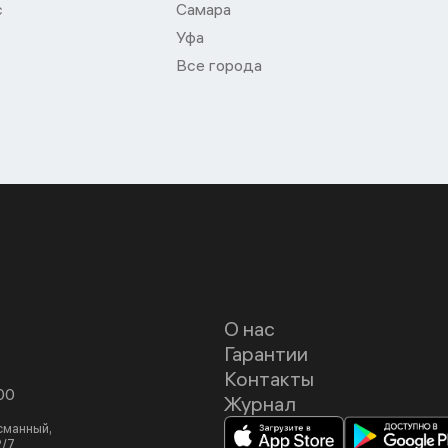
с
Самара
Уфа
Все города
О нас
Гарантии
Контакты
00
Журнал
асманный,
2/7