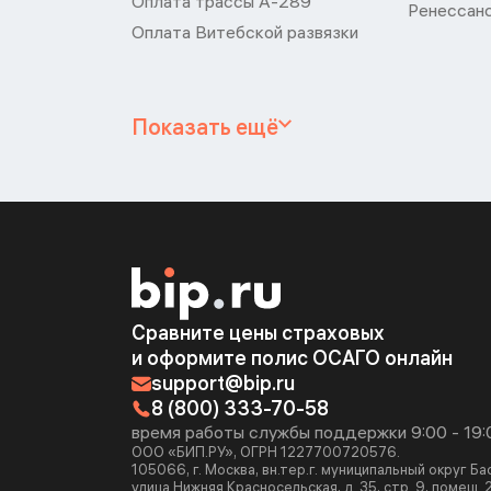
Оплата трассы А-289
Ренессан
Оплата Витебской развязки
Показать ещё
Сравните цены страховых
и оформите полис ОСАГО онлайн
support@bip.ru
8 (800) 333-70-58
время работы службы поддержки 9:00 - 19:
ООО «БИП.РУ», ОГРН 1227700720576.
105066, г. Москва, вн.тер.г. муниципальный округ Б
улица Нижняя Красносельская, д. 35, стр. 9, помещ. 