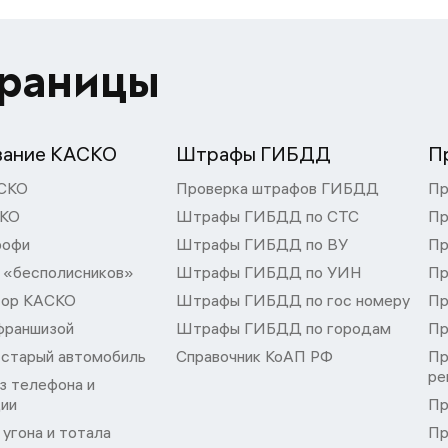
траницы
вание КАСКО
Штрафы ГИБДД
П
СКО
Проверка штрафов ГИБДД
Пр
СКО
Штрафы ГИБДД по СТС
Пр
рофи
Штрафы ГИБДД по ВУ
Пр
 «бесполисников»
Штрафы ГИБДД по УИН
Пр
тор КАСКО
Штрафы ГИБДД по гос номеру
Пр
франшизой
Штрафы ГИБДД по городам
Пр
 старый автомобиль
Справочник КоАП РФ
Пр
ре
з телефона и
ции
Пр
угона и тотала
Пр