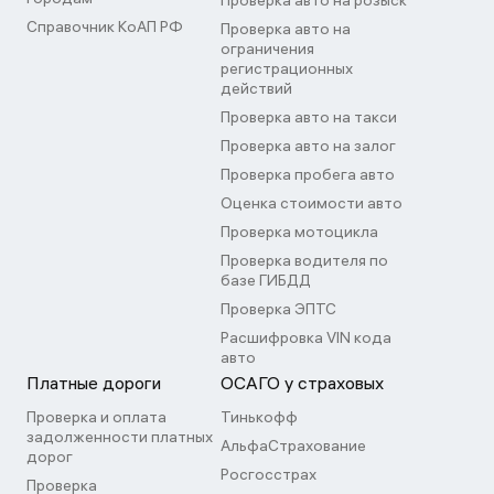
Проверка авто на розыск
Справочник КоАП РФ
Проверка авто на
ограничения
регистрационных
действий
Проверка авто на такси
Проверка авто на залог
Проверка пробега авто
Оценка стоимости авто
Проверка мотоцикла
Проверка водителя по
базе ГИБДД
Проверка ЭПТС
Расшифровка VIN кода
авто
Платные дороги
ОСАГО у страховых
Проверка и оплата
Тинькофф
задолженности платных
АльфаСтрахование
дорог
Росгосстрах
Проверка