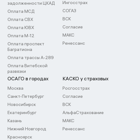
Ингосстрах
задолженности ЦКАД
СОГАЗ
Оплата МСД
ВСК
Оплата СВХ
Согласие
Оплата ЮВХ
МАКС
Оплата М-12
Ренессанс
Оплата проспект
Багратиона
Оплата трассы А-289
Оплата Витебской
развязки
ОСАГО в городах
КАСКО у страховых
Москва
Росгосстрах
Санкт-Петербург
Согласие
Новосибирск
ВСК
Екатеринбург
АльфаСтрахование
Казань
МАКС
Нижний Новгород
Ренессанс
Красноярск