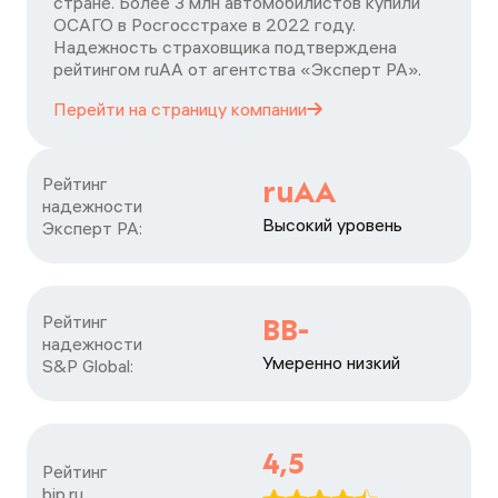
стране. Более 3 млн автомобилистов купили
ОСАГО в Росгосстрахе в 2022 году.
Надежность страховщика подтверждена
рейтингом ruАА от агентства «Эксперт РА».
Перейти на страницу
компании
Рейтинг

ruAA
надежности

Высокий уровень
Эксперт РА:
Рейтинг

BB-
надежности

Умеренно низкий
S&P Global:
4,5
Рейтинг

bip.ru