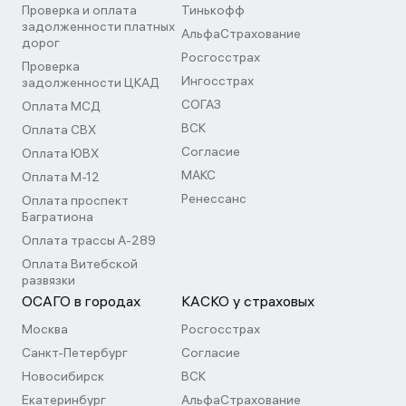
Проверка и оплата
Тинькофф
задолженности платных
АльфаСтрахование
дорог
Росгосстрах
Проверка
Ингосстрах
задолженности ЦКАД
СОГАЗ
Оплата МСД
ВСК
Оплата СВХ
Согласие
Оплата ЮВХ
МАКС
Оплата М-12
Ренессанс
Оплата проспект
Багратиона
Оплата трассы А-289
Оплата Витебской
развязки
ОСАГО в городах
КАСКО у страховых
Москва
Росгосстрах
Санкт-Петербург
Согласие
Новосибирск
ВСК
Екатеринбург
АльфаСтрахование