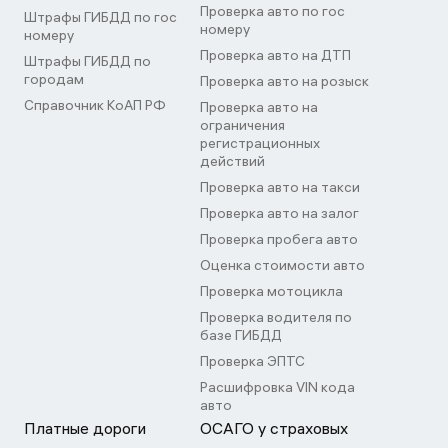
Проверка авто по гос
Штрафы ГИБДД по гос
номеру
номеру
Проверка авто на ДТП
Штрафы ГИБДД по
городам
Проверка авто на розыск
Справочник КоАП РФ
Проверка авто на
ограничения
регистрационных
действий
Проверка авто на такси
Проверка авто на залог
Проверка пробега авто
Оценка стоимости авто
Проверка мотоцикла
Проверка водителя по
базе ГИБДД
Проверка ЭПТС
Расшифровка VIN кода
авто
Платные дороги
ОСАГО у страховых