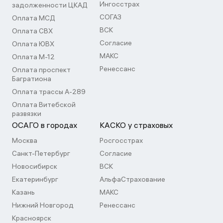
Ингосстрах
задолженности ЦКАД
СОГАЗ
Оплата МСД
ВСК
Оплата СВХ
Согласие
Оплата ЮВХ
МАКС
Оплата М-12
Ренессанс
Оплата проспект
Багратиона
Оплата трассы А-289
Оплата Витебской
развязки
ОСАГО в городах
КАСКО у страховых
Москва
Росгосстрах
Санкт-Петербург
Согласие
Новосибирск
ВСК
Екатеринбург
АльфаСтрахование
Казань
МАКС
Нижний Новгород
Ренессанс
Красноярск