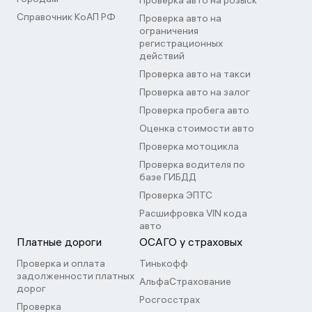
Проверка авто на розыск
Справочник КоАП РФ
Проверка авто на
ограничения
регистрационных
действий
Проверка авто на такси
Проверка авто на залог
Проверка пробега авто
Оценка стоимости авто
Проверка мотоцикла
Проверка водителя по
базе ГИБДД
Проверка ЭПТС
Расшифровка VIN кода
авто
Платные дороги
ОСАГО у страховых
Проверка и оплата
Тинькофф
задолженности платных
АльфаСтрахование
дорог
Росгосстрах
Проверка