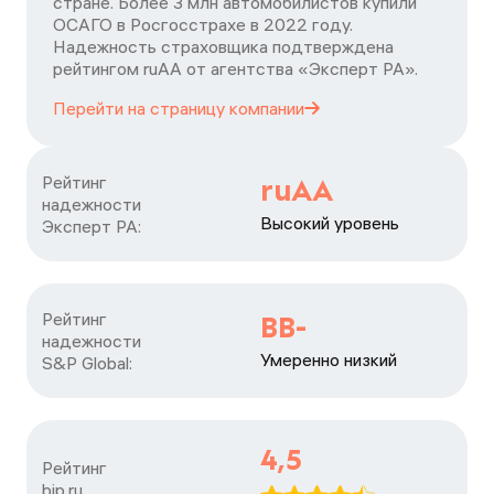
стране. Более 3 млн автомобилистов купили
ОСАГО в Росгосстрахе в 2022 году.
Надежность страховщика подтверждена
рейтингом ruАА от агентства «Эксперт РА».
Перейти на страницу
компании
Рейтинг

ruAA
надежности

Высокий уровень
Эксперт РА:
Рейтинг

BB-
надежности

Умеренно низкий
S&P Global:
4,5
Рейтинг

bip.ru