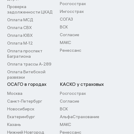
Росгосстрах
Проверка
Ингосстрах
задолженности ЦКАД
СОГАЗ
Оплата МСД
ВСК
Оплата СВХ
Согласие
Оплата ЮВХ
МАКС
Оплата М-12
Ренессанс
Оплата проспект
Багратиона
Оплата трассы А-289
Оплата Витебской
развязки
ОСАГО в городах
КАСКО у страховых
Москва
Росгосстрах
Санкт-Петербург
Согласие
Новосибирск
ВСК
Екатеринбург
АльфаСтрахование
Казань
МАКС
Нижний Новгород
Ренессанс