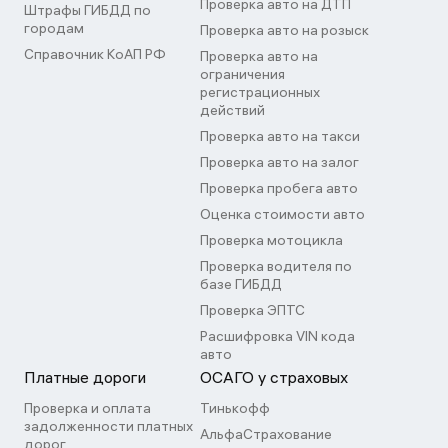
Проверка авто на ДТП
Штрафы ГИБДД по
городам
Проверка авто на розыск
Справочник КоАП РФ
Проверка авто на
ограничения
регистрационных
действий
Проверка авто на такси
Проверка авто на залог
Проверка пробега авто
Оценка стоимости авто
Проверка мотоцикла
Проверка водителя по
базе ГИБДД
Проверка ЭПТС
Расшифровка VIN кода
авто
Платные дороги
ОСАГО у страховых
Проверка и оплата
Тинькофф
задолженности платных
АльфаСтрахование
дорог