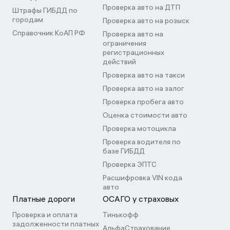
Проверка авто на ДТП
Штрафы ГИБДД по
городам
Проверка авто на розыск
Справочник КоАП РФ
Проверка авто на
ограничения
регистрационных
действий
Проверка авто на такси
Проверка авто на залог
Проверка пробега авто
Оценка стоимости авто
Проверка мотоцикла
Проверка водителя по
базе ГИБДД
Проверка ЭПТС
Расшифровка VIN кода
авто
Платные дороги
ОСАГО у страховых
Проверка и оплата
Тинькофф
задолженности платных
АльфаСтрахование