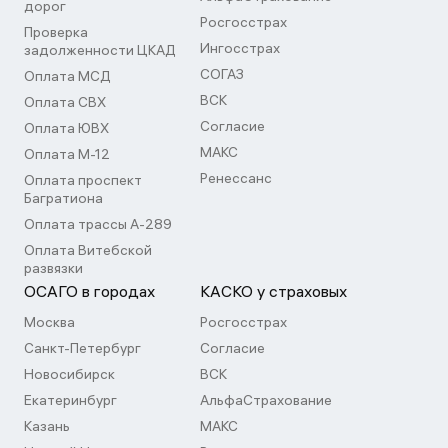
дорог
Росгосстрах
Проверка
Ингосстрах
задолженности ЦКАД
СОГАЗ
Оплата МСД
ВСК
Оплата СВХ
Согласие
Оплата ЮВХ
МАКС
Оплата М-12
Ренессанс
Оплата проспект
Багратиона
Оплата трассы А-289
Оплата Витебской
развязки
ОСАГО в городах
КАСКО у страховых
Москва
Росгосстрах
Санкт-Петербург
Согласие
Новосибирск
ВСК
Екатеринбург
АльфаСтрахование
Казань
МАКС