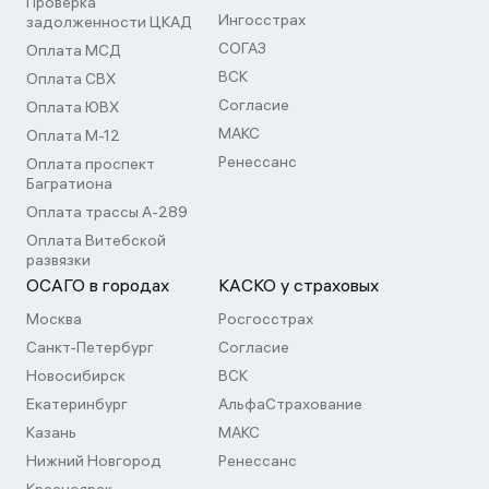
Проверка
Ингосстрах
задолженности ЦКАД
СОГАЗ
Оплата МСД
ВСК
Оплата СВХ
Согласие
Оплата ЮВХ
МАКС
Оплата М-12
Ренессанс
Оплата проспект
Багратиона
Оплата трассы А-289
Оплата Витебской
развязки
ОСАГО в городах
КАСКО у страховых
Москва
Росгосстрах
Санкт-Петербург
Согласие
Новосибирск
ВСК
Екатеринбург
АльфаСтрахование
Казань
МАКС
Нижний Новгород
Ренессанс