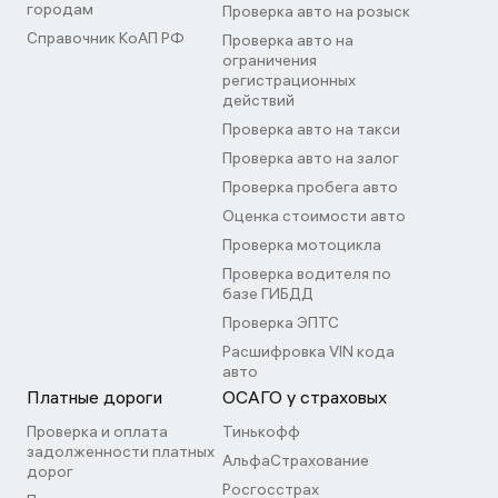
городам
Проверка авто на розыск
Справочник КоАП РФ
Проверка авто на
ограничения
регистрационных
действий
Проверка авто на такси
Проверка авто на залог
Проверка пробега авто
Оценка стоимости авто
Проверка мотоцикла
Проверка водителя по
базе ГИБДД
Проверка ЭПТС
Расшифровка VIN кода
авто
Платные дороги
ОСАГО у страховых
Проверка и оплата
Тинькофф
задолженности платных
АльфаСтрахование
дорог
Росгосстрах