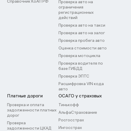
Справочник КоАП РФ
Проверка авто на
ограничения
регистрационных
действий
Проверка авто на такси
Проверка авто на залог
Проверка пробега авто
Оценка стоимости авто
Проверка мотоцикла
Проверка водителя по
базе ГИБДД
Проверка ЭПТС
Расшифровка VIN кода
авто
Платные дороги
ОСАГО у страховых
Проверка и оплата
Тинькофф
задолженности платных
АльфаСтрахование
дорог
Росгосстрах
Проверка
Ингосстрах
задолженности ЦКАД