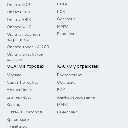
СОГАЗ
Оплата МСД
ВСК
Оплата СВХ
Согласие
Оплата ЮВХ
МАКС
Оплата М-12
Ренессанс
Оплата проспект
Багратиона
Оплата трассы А-289
Оплата Витебской
развязки
ОСАГО в городах
КАСКО у страховых
Москва
Росгосстрах
Санкт-Петербург
Согласие
Новосибирск
ВСК
Екатеринбург
АльфаСтрахование
Казань
МАКС
Нижний Новгород
Ренессанс
Красноярск
Челябинск