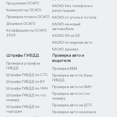
Продление ОСАГО
КАСКО без телефона и
Калькулятор ОСАГО
регистрации
Проверка полиса ОСАГО
КАСКО от угона и тотала
Дешевое ОСАГО
КАСКО на новый
автомобиль
Коэффициенты ОСАГО
2025
КАСКО 50 на 50
КАСКО по маркам авто
КАСКО дешево
Штрафы ГИБДД
Проверка авто и
водителя
Проверка штрафов
ГИБДД
Проверка КБМ
Штрафы ГИБДД по СТС
Проверка авто по базе
ГИБДД
Штрафы ГИБДД по ВУ
Проверка авто по ВИН
Штрафы ГИБДД по УИН
Проверка авто по гос
Штрафы ГИБДД по гос
номеру
номеру
Проверка авто на ДТП
Штрафы ГИБДД по
городам
Проверка авто на розыск