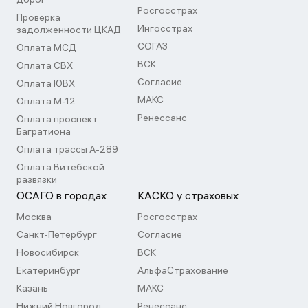
Росгосстрах
Проверка
Ингосстрах
задолженности ЦКАД
СОГАЗ
Оплата МСД
ВСК
Оплата СВХ
Согласие
Оплата ЮВХ
МАКС
Оплата М-12
Ренессанс
Оплата проспект
Багратиона
Оплата трассы А-289
Оплата Витебской
развязки
ОСАГО в городах
КАСКО у страховых
Москва
Росгосстрах
Санкт-Петербург
Согласие
Новосибирск
ВСК
Екатеринбург
АльфаСтрахование
Казань
МАКС
Нижний Новгород
Ренессанс