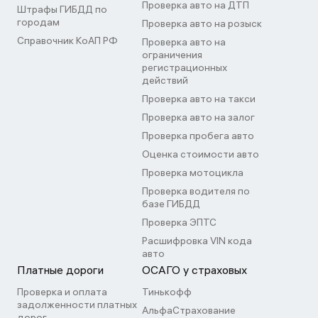
Проверка авто на ДТП
Штрафы ГИБДД по
городам
Проверка авто на розыск
Справочник КоАП РФ
Проверка авто на
ограничения
регистрационных
действий
Проверка авто на такси
Проверка авто на залог
Проверка пробега авто
Оценка стоимости авто
Проверка мотоцикла
Проверка водителя по
базе ГИБДД
Проверка ЭПТС
Расшифровка VIN кода
авто
Платные дороги
ОСАГО у страховых
Проверка и оплата
Тинькофф
задолженности платных
АльфаСтрахование
дорог