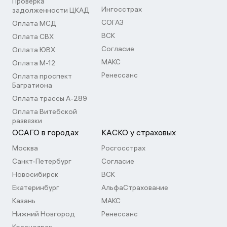
Проверка
Ингосстрах
задолженности ЦКАД
СОГАЗ
Оплата МСД
ВСК
Оплата СВХ
Согласие
Оплата ЮВХ
МАКС
Оплата М-12
Ренессанс
Оплата проспект
Багратиона
Оплата трассы А-289
Оплата Витебской
развязки
ОСАГО в городах
КАСКО у страховых
Москва
Росгосстрах
Санкт-Петербург
Согласие
Новосибирск
ВСК
Екатеринбург
АльфаСтрахование
Казань
МАКС
Нижний Новгород
Ренессанс