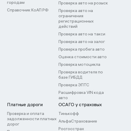
городам
Проверка авто на розыск
Справочник КоАП РФ
Проверка авто на
ограничения
регистрационных
действий
Проверка авто на такси
Проверка авто на залог
Проверка пробега авто
Оценка стоимости авто
Проверка мотоцикла
Проверка водителя по
базе ГИБДД
Проверка ЭПТС
Расшифровка VIN кода
авто
Платные дороги
ОСАГО у страховых
Проверка и оплата
Тинькофф
задолженности платных
АльфаСтрахование
дорог
Росгосстрах