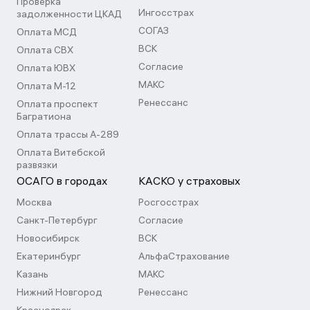
Проверка
Ингосстрах
задолженности ЦКАД
СОГАЗ
Оплата МСД
ВСК
Оплата СВХ
Согласие
Оплата ЮВХ
МАКС
Оплата М-12
Ренессанс
Оплата проспект
Багратиона
Оплата трассы А-289
Оплата Витебской
развязки
ОСАГО в городах
КАСКО у страховых
Москва
Росгосстрах
Санкт-Петербург
Согласие
Новосибирск
ВСК
Екатеринбург
АльфаСтрахование
Казань
МАКС
Нижний Новгород
Ренессанс