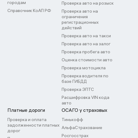
городам
Проверка авто на розыск
Справочник КоАП РФ
Проверка авто на
ограничения
регистрационных
действий
Проверка авто на такси
Проверка авто на залог
Проверка пробега авто
Оценка стоимости авто
Проверка мотоцикла
Проверка водителя по
базе ГИБДД
Проверка ЭПТС
Расшифровка VIN кода
авто
Платные дороги
ОСАГО у страховых
Проверка и оплата
Тинькофф
задолженности платных
АльфаСтрахование
дорог
Росгосстрах