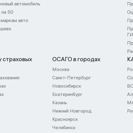
 новый автомобиль
Пр
 на 50
Оц
 маркам авто
Пр
шево
Пр
Г
Пр
Ра
 страховых
ОСАГО в городах
К
Москва
Ро
ахование
Санкт-Петербург
Со
рах
Новосибирск
В
ах
Екатеринбург
Ал
Казань
М
Нижний Новгород
Ре
Красноярск
Челябинск