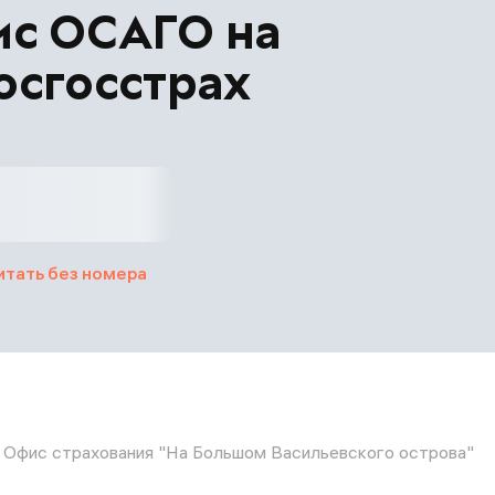
ис ОСАГО на
осгосстрах
итать без номера
Офис страхования "На Большом Васильевского острова"