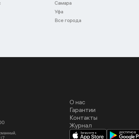
с
Самара
Уфа
Все города
О нас
Гарантии
Контакты
00
Журнал
асманный,
2/7