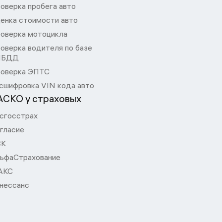
оверка пробега авто
енка стоимости авто
оверка мотоцикла
оверка водителя по базе
ИБДД
оверка ЭПТС
сшифровка VIN кода авто
АСКО у страховых
сгосстрах
гласие
СК
ьфаСтрахование
АКС
нессанс