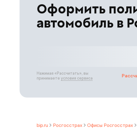
Оформить пол
автомобиль в Р
Нажимая «
Рассчитать
», вы
Рассч
принимаете
условия сервиса
bip.ru
Росгосстрах
Офисы Росгосстрах