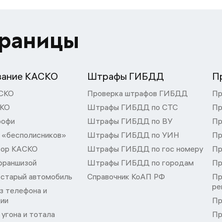
траницы
вание КАСКО
Штрафы ГИБДД
П
СКО
Проверка штрафов ГИБДД
Пр
СКО
Штрафы ГИБДД по СТС
Пр
рофи
Штрафы ГИБДД по ВУ
Пр
 «бесполисников»
Штрафы ГИБДД по УИН
Пр
тор КАСКО
Штрафы ГИБДД по гос номеру
Пр
франшизой
Штрафы ГИБДД по городам
Пр
 старый автомобиль
Справочник КоАП РФ
Пр
ре
з телефона и
ции
Пр
угона и тотала
Пр