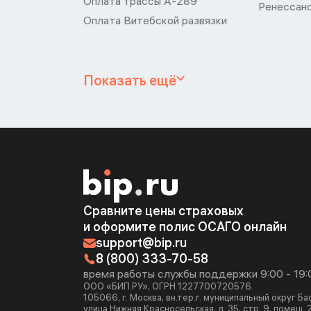
Оплата трассы А-289
Ренессан
Оплата Витебской развязки
Показать ещё
Сравните цены страховых
и оформите полис ОСАГО онлайн
support@bip.ru
8 (800) 333-70-58
время работы службы поддержки 9:00 - 19:
ООО «БИП.РУ», ОГРН 1227700720576.
105066, г. Москва, вн.тер.г. муниципальный округ Б
улица Нижняя Красносельская, д. 35, стр. 9, помещ. 