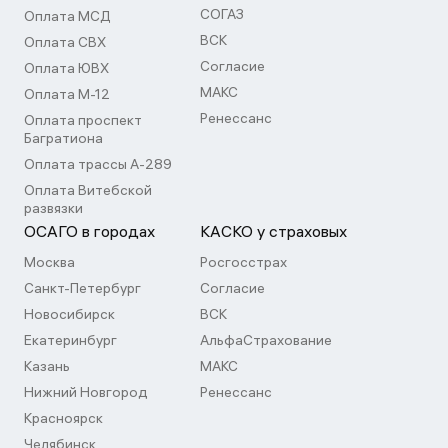
СОГАЗ
Оплата МСД
ВСК
Оплата СВХ
Согласие
Оплата ЮВХ
МАКС
Оплата М-12
Ренессанс
Оплата проспект
Багратиона
Оплата трассы А-289
Оплата Витебской
развязки
ОСАГО в городах
КАСКО у страховых
Москва
Росгосстрах
Санкт-Петербург
Согласие
Новосибирск
ВСК
Екатеринбург
АльфаСтрахование
Казань
МАКС
Нижний Новгород
Ренессанс
Красноярск
Челябинск