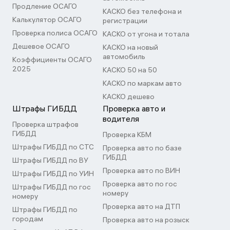
Продление ОСАГО
КАСКО без телефона и
Калькулятор ОСАГО
регистрации
Проверка полиса ОСАГО
КАСКО от угона и тотала
Дешевое ОСАГО
КАСКО на новый
автомобиль
Коэффициенты ОСАГО
2025
КАСКО 50 на 50
КАСКО по маркам авто
КАСКО дешево
Штрафы ГИБДД
Проверка авто и
водителя
Проверка штрафов
ГИБДД
Проверка КБМ
Штрафы ГИБДД по СТС
Проверка авто по базе
ГИБДД
Штрафы ГИБДД по ВУ
Проверка авто по ВИН
Штрафы ГИБДД по УИН
Проверка авто по гос
Штрафы ГИБДД по гос
номеру
номеру
Проверка авто на ДТП
Штрафы ГИБДД по
городам
Проверка авто на розыск