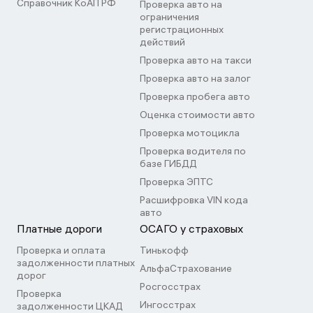
Справочник КоАП РФ
Проверка авто на
ограничения
регистрационных
действий
Проверка авто на такси
Проверка авто на залог
Проверка пробега авто
Оценка стоимости авто
Проверка мотоцикла
Проверка водителя по
базе ГИБДД
Проверка ЭПТС
Расшифровка VIN кода
авто
Платные дороги
ОСАГО у страховых
Проверка и оплата
Тинькофф
задолженности платных
АльфаСтрахование
дорог
Росгосстрах
Проверка
Ингосстрах
задолженности ЦКАД