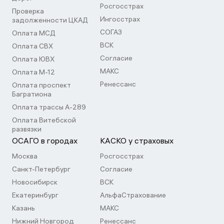
Росгосстрах
Проверка
Ингосстрах
задолженности ЦКАД
СОГАЗ
Оплата МСД
ВСК
Оплата СВХ
Согласие
Оплата ЮВХ
МАКС
Оплата М-12
Ренессанс
Оплата проспект
Багратиона
Оплата трассы А-289
Оплата Витебской
развязки
ОСАГО в городах
КАСКО у страховых
Москва
Росгосстрах
Санкт-Петербург
Согласие
Новосибирск
ВСК
Екатеринбург
АльфаСтрахование
Казань
МАКС
Нижний Новгород
Ренессанс