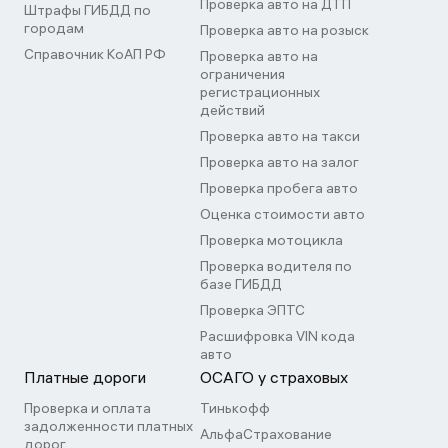
Проверка авто на ДТП
Штрафы ГИБДД по
городам
Проверка авто на розыск
Справочник КоАП РФ
Проверка авто на
ограничения
регистрационных
действий
Проверка авто на такси
Проверка авто на залог
Проверка пробега авто
Оценка стоимости авто
Проверка мотоцикла
Проверка водителя по
базе ГИБДД
Проверка ЭПТС
Расшифровка VIN кода
авто
Платные дороги
ОСАГО у страховых
Проверка и оплата
Тинькофф
задолженности платных
АльфаСтрахование
дорог