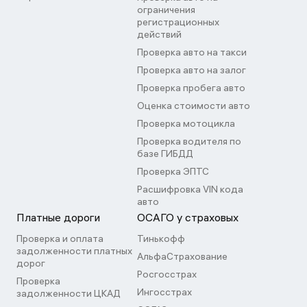
ограничения
регистрационных
действий
Проверка авто на такси
Проверка авто на залог
Проверка пробега авто
Оценка стоимости авто
Проверка мотоцикла
Проверка водителя по
базе ГИБДД
Проверка ЭПТС
Расшифровка VIN кода
авто
Платные дороги
ОСАГО у страховых
Проверка и оплата
Тинькофф
задолженности платных
АльфаСтрахование
дорог
Росгосстрах
Проверка
Ингосстрах
задолженности ЦКАД