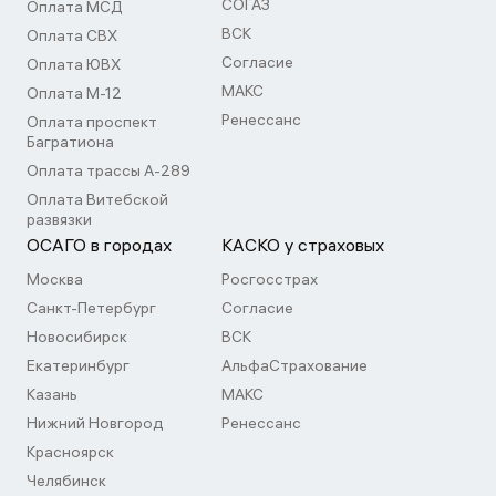
СОГАЗ
Оплата МСД
ВСК
Оплата СВХ
Согласие
Оплата ЮВХ
МАКС
Оплата М-12
Ренессанс
Оплата проспект
Багратиона
Оплата трассы А-289
Оплата Витебской
развязки
ОСАГО в городах
КАСКО у страховых
Москва
Росгосстрах
Санкт-Петербург
Согласие
Новосибирск
ВСК
Екатеринбург
АльфаСтрахование
Казань
МАКС
Нижний Новгород
Ренессанс
Красноярск
Челябинск