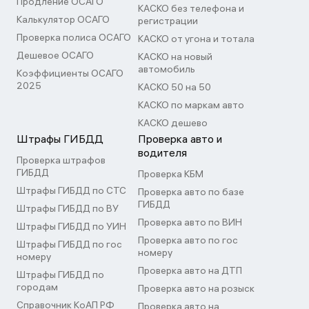
Продление ОСАГО
КАСКО без телефона и
Калькулятор ОСАГО
регистрации
Проверка полиса ОСАГО
КАСКО от угона и тотала
Дешевое ОСАГО
КАСКО на новый
автомобиль
Коэффициенты ОСАГО
2025
КАСКО 50 на 50
КАСКО по маркам авто
КАСКО дешево
Штрафы ГИБДД
Проверка авто и
водителя
Проверка штрафов
ГИБДД
Проверка КБМ
Штрафы ГИБДД по СТС
Проверка авто по базе
ГИБДД
Штрафы ГИБДД по ВУ
Проверка авто по ВИН
Штрафы ГИБДД по УИН
Проверка авто по гос
Штрафы ГИБДД по гос
номеру
номеру
Проверка авто на ДТП
Штрафы ГИБДД по
городам
Проверка авто на розыск
Справочник КоАП РФ
Проверка авто на