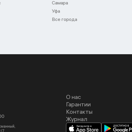
с
Самара
Уфа
Все города
О нас
Гарантии
Контакты
00
Журнал
асманный,
2/7