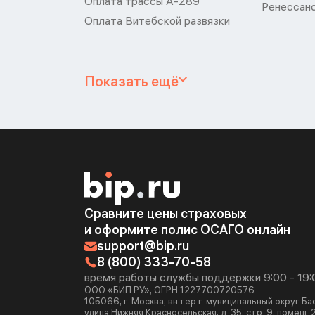
Оплата трассы А-289
Ренессан
Оплата Витебской развязки
Показать ещё
Сравните цены страховых
и оформите полис ОСАГО онлайн
support@bip.ru
8 (800) 333-70-58
время работы службы поддержки 9:00 - 19:
ООО «БИП.РУ», ОГРН 1227700720576.
105066, г. Москва, вн.тер.г. муниципальный округ Б
улица Нижняя Красносельская, д. 35, стр. 9, помещ. 