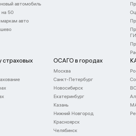
 новый автомобиль
Пр
 на 50
Оц
 маркам авто
Пр
шево
Пр
Г
Пр
Ра
 страховых
ОСАГО в городах
К
Москва
Ро
ахование
Санкт-Петербург
Со
рах
Новосибирск
В
ах
Екатеринбург
Ал
Казань
М
Нижний Новгород
Ре
Красноярск
Челябинск