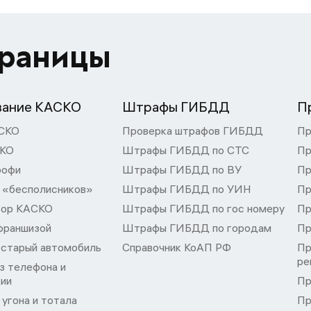
траницы
вание КАСКО
Штрафы ГИБДД
П
СКО
Проверка штрафов ГИБДД
Пр
СКО
Штрафы ГИБДД по СТС
Пр
рофи
Штрафы ГИБДД по ВУ
Пр
 «бесполисников»
Штрафы ГИБДД по УИН
Пр
тор КАСКО
Штрафы ГИБДД по гос номеру
Пр
франшизой
Штрафы ГИБДД по городам
Пр
 старый автомобиль
Справочник КоАП РФ
Пр
ре
з телефона и
ции
Пр
угона и тотала
Пр