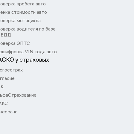
оверка пробега авто
енка стоимости авто
оверка мотоцикла
оверка водителя по базе
ИБДД
оверка ЭПТС
сшифровка VIN кода авто
АСКО у страховых
сгосстрах
гласие
СК
ьфаСтрахование
АКС
нессанс