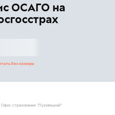
ис ОСАГО на
осгосстрах
итать без номера
Офис страхования "Луховицкий"