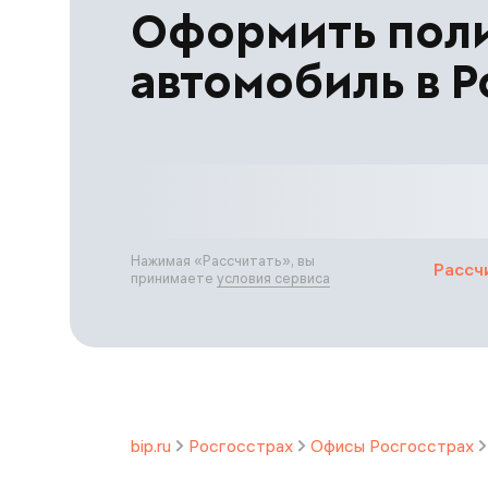
Оформить пол
автомобиль в Р
Нажимая «
Рассчитать
», вы
Рассч
принимаете
условия сервиса
bip.ru
Росгосстрах
Офисы Росгосстрах