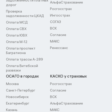
задолженности платных
АльфаСтрахование
дорог
Росгосстрах
Проверка
Ингосстрах
задолженности ЦКАД
СОГАЗ
Оплата МСД
ВСК
Оплата СВХ
Согласие
Оплата ЮВХ
МАКС
Оплата М-12
Ренессанс
Оплата проспект
Багратиона
Оплата трассы А-289
Оплата Витебской
развязки
ОСАГО в городах
КАСКО у страховых
Москва
Росгосстрах
Санкт-Петербург
Согласие
Новосибирск
ВСК
Екатеринбург
АльфаСтрахование
Казань
МАКС