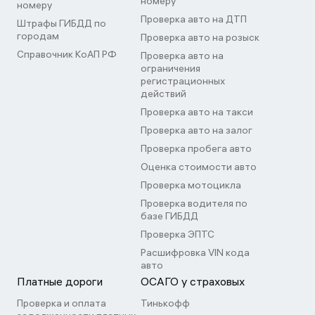
номеру
номеру
Проверка авто на ДТП
Штрафы ГИБДД по
городам
Проверка авто на розыск
Справочник КоАП РФ
Проверка авто на
ограничения
регистрационных
действий
Проверка авто на такси
Проверка авто на залог
Проверка пробега авто
Оценка стоимости авто
Проверка мотоцикла
Проверка водителя по
базе ГИБДД
Проверка ЭПТС
Расшифровка VIN кода
авто
Платные дороги
ОСАГО у страховых
Проверка и оплата
Тинькофф