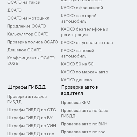
ОСАГО на такси
КАСКО с франшизой
ДСАГО
КАСКО на старый
ОСАГО на мотоцикл
автомобиль
Продление ОСАГО
КАСКО без телефона и
Калькулятор ОСАГО
регистрации
Проверка полиса ОСАГО
КАСКО от угона и тотала
Дешевое ОСАГО
КАСКО на новый
автомобиль
Коэффициенты ОСАГО
2025
КАСКО 50 на 50
КАСКО по маркам авто
КАСКО дешево
Штрафы ГИБДД
Проверка авто и
водителя
Проверка штрафов
ГИБДД
Проверка КБМ
Штрафы ГИБДД по СТС
Проверка авто по базе
ГИБДД
Штрафы ГИБДД по ВУ
Проверка авто по ВИН
Штрафы ГИБДД по УИН
Проверка авто по гос
Штрафы ГИБДД по гос