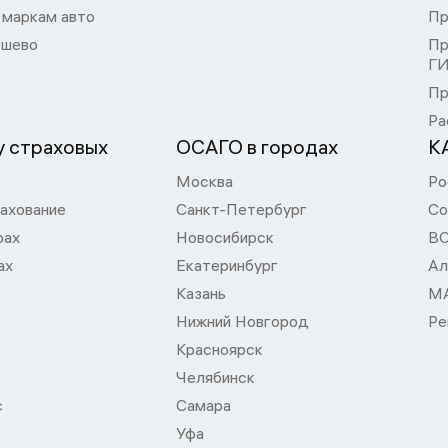
 маркам авто
Пр
шево
Пр
Г
Пр
Ра
 страховых
ОСАГО в городах
К
Москва
Ро
ахование
Санкт-Петербург
Со
рах
Новосибирск
В
ах
Екатеринбург
Ал
Казань
М
Нижний Новгород
Ре
Красноярск
Челябинск
с
Самара
Уфа