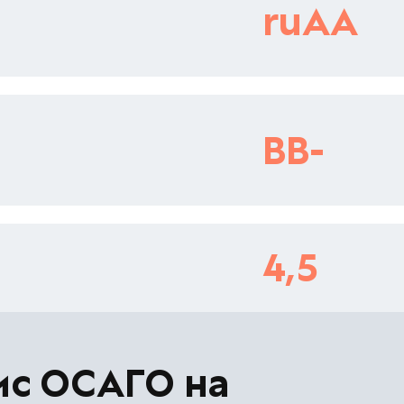
ruAA
BB-
4,5
ис ОСАГО на