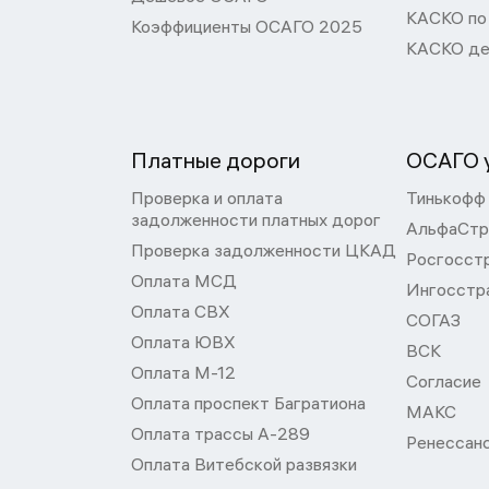
КАСКО по
Коэффициенты ОСАГО 2025
КАСКО де
Платные дороги
ОСАГО у
Проверка и оплата
Тинькофф
задолженности платных дорог
АльфаСтр
Проверка задолженности ЦКАД
Росгосст
Оплата МСД
Ингосстр
Оплата СВХ
СОГАЗ
Оплата ЮВХ
ВСК
Оплата М-12
Согласие
Оплата проспект Багратиона
МАКС
Оплата трассы А-289
Ренессан
Оплата Витебской развязки