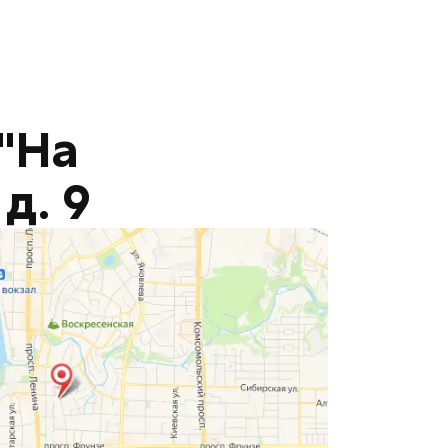
"На
д. 9