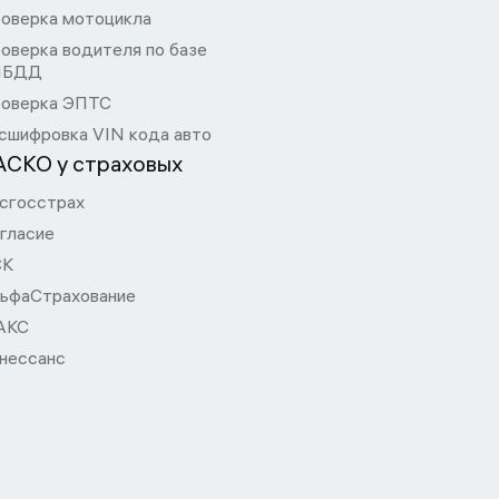
оверка мотоцикла
оверка водителя по базе
ИБДД
оверка ЭПТС
сшифровка VIN кода авто
АСКО у страховых
сгосстрах
гласие
СК
ьфаСтрахование
АКС
нессанс