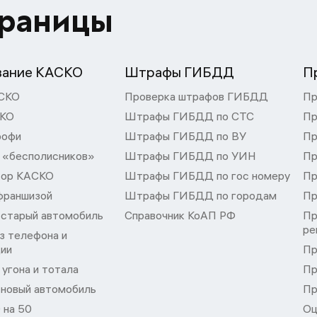
траницы
вание КАСКО
Штрафы ГИБДД
П
СКО
Проверка штрафов ГИБДД
Пр
СКО
Штрафы ГИБДД по СТС
Пр
рофи
Штрафы ГИБДД по ВУ
Пр
 «бесполисников»
Штрафы ГИБДД по УИН
Пр
тор КАСКО
Штрафы ГИБДД по гос номеру
Пр
франшизой
Штрафы ГИБДД по городам
Пр
 старый автомобиль
Справочник КоАП РФ
Пр
ре
з телефона и
ции
Пр
угона и тотала
Пр
 новый автомобиль
Пр
 на 50
Оц