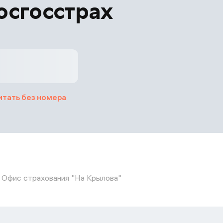
осгосстрах
итать без номера
Офис страхования "На Крылова"