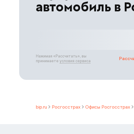
автомобиль в Р
Нажимая «
Рассчитать
», вы
Рассч
принимаете
условия сервиса
bip.ru
Росгосстрах
Офисы Росгосстрах