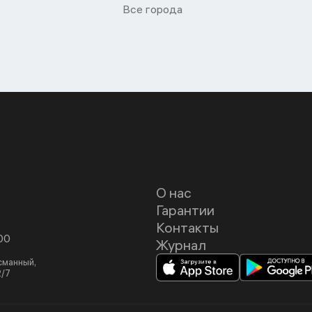
Все города
О нас
Гарантии
Контакты
00
Журнал
асманный,
2/7