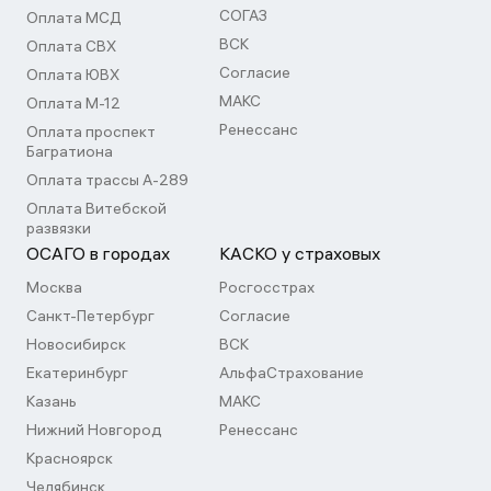
СОГАЗ
Оплата МСД
ВСК
Оплата СВХ
Согласие
Оплата ЮВХ
МАКС
Оплата М-12
Ренессанс
Оплата проспект
Багратиона
Оплата трассы А-289
Оплата Витебской
развязки
ОСАГО в городах
КАСКО у страховых
Москва
Росгосстрах
Санкт-Петербург
Согласие
Новосибирск
ВСК
Екатеринбург
АльфаСтрахование
Казань
МАКС
Нижний Новгород
Ренессанс
Красноярск
Челябинск