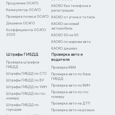
Продление ОСАГО
КАСКО без телефона и
Калькулятор ОСАГО
регистрации
Проверка полиса ОСАГО
КАСКО от угона и тотала
Дешевое ОСАГО
КАСКО на новый
автомобиль
Коэффициенты ОСАГО
2025
КАСКО 50 на 50
КАСКО по маркам авто
КАСКО дешево
Штрафы ГИБДД
Проверка авто и
водителя
Проверка штрафов
ГИБДД
Проверка КБМ
Штрафы ГИБДД по СТС
Проверка авто по базе
ГИБДД
Штрафы ГИБДД по ВУ
Проверка авто по ВИН
Штрафы ГИБДД по УИН
Проверка авто по гос
Штрафы ГИБДД по гос
номеру
номеру
Проверка авто на ДТП
Штрафы ГИБДД по
городам
Проверка авто на розыск