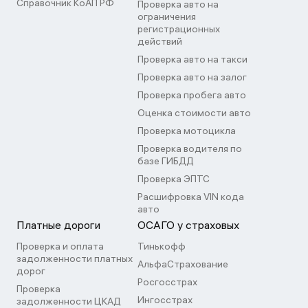
Справочник КоАП РФ
Проверка авто на
ограничения
регистрационных
действий
Проверка авто на такси
Проверка авто на залог
Проверка пробега авто
Оценка стоимости авто
Проверка мотоцикла
Проверка водителя по
базе ГИБДД
Проверка ЭПТС
Расшифровка VIN кода
авто
Платные дороги
ОСАГО у страховых
Проверка и оплата
Тинькофф
задолженности платных
АльфаСтрахование
дорог
Росгосстрах
Проверка
Ингосстрах
задолженности ЦКАД