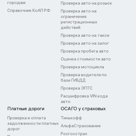
городам
Проверка авто на розыск
Справочник КоАП РФ
Проверка авто на
ограничения
регистрационных
действий
Проверка авто на такси
Проверка авто на залог
Проверка пробега авто
Оценка стоимости авто
Проверка мотоцикла
Проверка водителя по
базе ГИБДД
Проверка ЭПТС
Расшифровка VIN кода
авто
Платные дороги
ОСАГО у страховых
Проверка и оплата
Тинькофф
задолженности платных
АльфаСтрахование
дорог
Росгосстрах