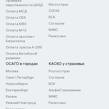
Проверка
Ингосстрах
задолженности ЦКАД
СОГАЗ
Оплата МСД
ВСК
Оплата СВХ
Согласие
Оплата ЮВХ
МАКС
Оплата М-12
Ренессанс
Оплата проспект
Багратиона
Оплата трассы А-289
Оплата Витебской
развязки
ОСАГО в городах
КАСКО у страховых
Москва
Росгосстрах
Санкт-Петербург
Согласие
Новосибирск
ВСК
Екатеринбург
АльфаСтрахование
Казань
МАКС
Нижний Новгород
Ренессанс