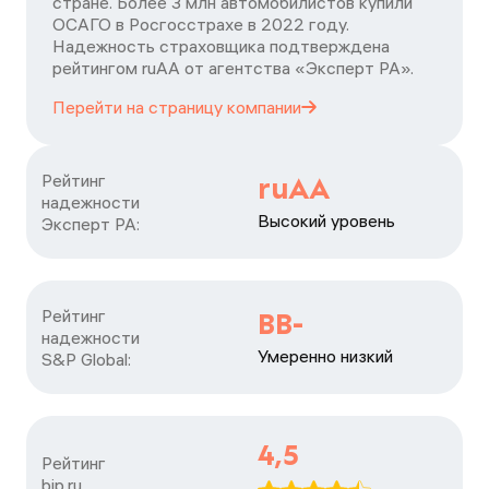
стране. Более 3 млн автомобилистов купили
ОСАГО в Росгосстрахе в 2022 году.
Надежность страховщика подтверждена
рейтингом ruАА от агентства «Эксперт РА».
Перейти на страницу
компании
Рейтинг

ruAA
надежности

Высокий уровень
Эксперт РА:
Рейтинг

BB-
надежности

Умеренно низкий
S&P Global:
4,5
Рейтинг

bip.ru