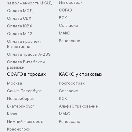
Ингосстрах
задолженности ЦКАД
СОГАЗ
Оплата МСД
ВСК
Оплата СВХ
Согласие
Оплата ЮВХ
МАКС
Оплата М-12
Ренессанс
Оплата проспект
Багратиона
Оплата трассы А-289
Оплата Витебской
развязки
ОСАГО в городах
КАСКО у страховых
Москва
Росгосстрах
Санкт-Петербург
Согласие
Новосибирск
ВСК
Екатеринбург
АльфаСтрахование
Казань
МАКС
Нижний Новгород
Ренессанс
Красноярск