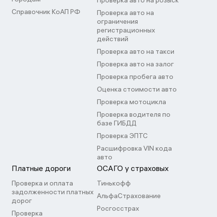
Проверка авто на розыск
Справочник КоАП РФ
Проверка авто на
ограничения
регистрационных
действий
Проверка авто на такси
Проверка авто на залог
Проверка пробега авто
Оценка стоимости авто
Проверка мотоцикла
Проверка водителя по
базе ГИБДД
Проверка ЭПТС
Расшифровка VIN кода
авто
Платные дороги
ОСАГО у страховых
Проверка и оплата
Тинькофф
задолженности платных
АльфаСтрахование
дорог
Росгосстрах
Проверка