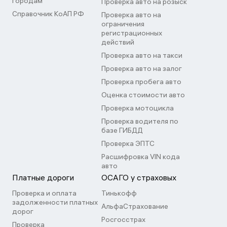
городам
Проверка авто на розыск
Справочник КоАП РФ
Проверка авто на
ограничения
регистрационных
действий
Проверка авто на такси
Проверка авто на залог
Проверка пробега авто
Оценка стоимости авто
Проверка мотоцикла
Проверка водителя по
базе ГИБДД
Проверка ЭПТС
Расшифровка VIN кода
авто
Платные дороги
ОСАГО у страховых
Проверка и оплата
Тинькофф
задолженности платных
АльфаСтрахование
дорог
Росгосстрах
Проверка