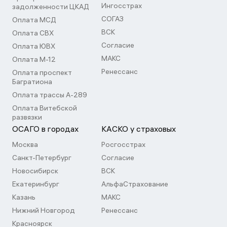
Ингосстрах
задолженности ЦКАД
СОГАЗ
Оплата МСД
ВСК
Оплата СВХ
Согласие
Оплата ЮВХ
МАКС
Оплата М-12
Ренессанс
Оплата проспект
Багратиона
Оплата трассы А-289
Оплата Витебской
развязки
ОСАГО в городах
КАСКО у страховых
Москва
Росгосстрах
Санкт-Петербург
Согласие
Новосибирск
ВСК
Екатеринбург
АльфаСтрахование
Казань
МАКС
Нижний Новгород
Ренессанс
Красноярск