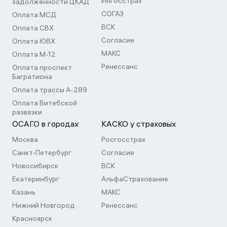
Ингосстрах
задолженности ЦКАД
СОГАЗ
Оплата МСД
ВСК
Оплата СВХ
Согласие
Оплата ЮВХ
МАКС
Оплата М-12
Ренессанс
Оплата проспект
Багратиона
Оплата трассы А-289
Оплата Витебской
развязки
ОСАГО в городах
КАСКО у страховых
Москва
Росгосстрах
Санкт-Петербург
Согласие
Новосибирск
ВСК
Екатеринбург
АльфаСтрахование
Казань
МАКС
Нижний Новгород
Ренессанс
Красноярск