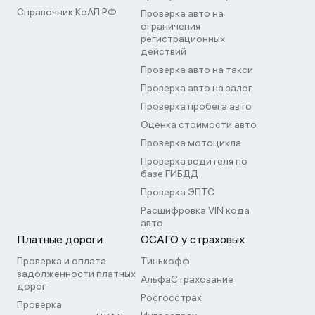
Справочник КоАП РФ
Проверка авто на
ограничения
регистрационных
действий
Проверка авто на такси
Проверка авто на залог
Проверка пробега авто
Оценка стоимости авто
Проверка мотоцикла
Проверка водителя по
базе ГИБДД
Проверка ЭПТС
Расшифровка VIN кода
авто
Платные дороги
ОСАГО у страховых
Проверка и оплата
Тинькофф
задолженности платных
АльфаСтрахование
дорог
Росгосстрах
Проверка