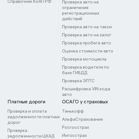
Справочник КоАП РФ
Проверка авто на
ограничения
регистрационных
действий
Проверка авто на такси
Проверка авто на залог
Проверка пробега авто
Оценка стоимости авто
Проверка мотоцикла
Проверка водителя по
базе ГИБДД
Проверка ЭПТС
Расшифровка VIN кода
авто
Платные дороги
ОСАГО у страховых
Проверка и оплата
Тинькофф
задолженности платных
АльфаСтрахование
дорог
Росгосстрах
Проверка
Ингосстрах
задолженности ЦКАД