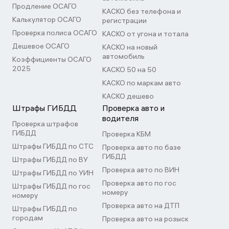
Продление ОСАГО
КАСКО без телефона и
Калькулятор ОСАГО
регистрации
Проверка полиса ОСАГО
КАСКО от угона и тотала
Дешевое ОСАГО
КАСКО на новый
автомобиль
Коэффициенты ОСАГО
2025
КАСКО 50 на 50
КАСКО по маркам авто
КАСКО дешево
Штрафы ГИБДД
Проверка авто и
водителя
Проверка штрафов
ГИБДД
Проверка КБМ
Штрафы ГИБДД по СТС
Проверка авто по базе
ГИБДД
Штрафы ГИБДД по ВУ
Проверка авто по ВИН
Штрафы ГИБДД по УИН
Проверка авто по гос
Штрафы ГИБДД по гос
номеру
номеру
Проверка авто на ДТП
Штрафы ГИБДД по
городам
Проверка авто на розыск