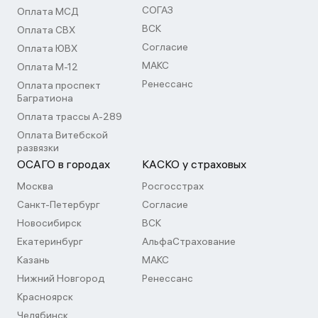
СОГАЗ
Оплата МСД
ВСК
Оплата СВХ
Согласие
Оплата ЮВХ
МАКС
Оплата М-12
Ренессанс
Оплата проспект
Багратиона
Оплата трассы А-289
Оплата Витебской
развязки
ОСАГО в городах
КАСКО у страховых
Москва
Росгосстрах
Санкт-Петербург
Согласие
Новосибирск
ВСК
Екатеринбург
АльфаСтрахование
Казань
МАКС
Нижний Новгород
Ренессанс
Красноярск
Челябинск