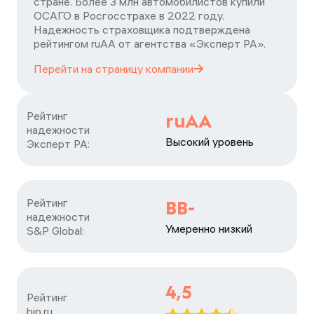
стране. Более 3 млн автомобилистов купили
ОСАГО в Росгосстрахе в 2022 году.
Надежность страховщика подтверждена
рейтингом ruАА от агентства «Эксперт РА».
Перейти на страницу
компании
Рейтинг

ruAA
надежности

Высокий уровень
Эксперт РА:
Рейтинг

BB-
надежности

Умеренно низкий
S&P Global:
4,5
Рейтинг

bip.ru