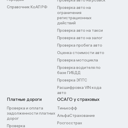
Проверка авто на розыск
Справочник КоАП РФ
Проверка авто на
ограничения
регистрационных
действий
Проверка авто на такси
Проверка авто на залог
Проверка пробега авто
Оценка стоимости авто
Проверка мотоцикла
Проверка водителя по
базе ГИБДД
Проверка ЭПТС
Расшифровка VIN кода
авто
Платные дороги
ОСАГО у страховых
Проверка и оплата
Тинькофф
задолженности платных
АльфаСтрахование
дорог
Росгосстрах
Проверка