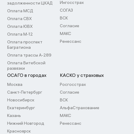
Ингосстрах
задолженности ЦКАД
СОГАЗ
Оплата МСД
ВСК
Оплата СВХ
Согласие
Оплата ЮВХ
МАКС
Оплата М-12
Ренессанс
Оплата проспект
Багратиона
Оплата трассы А-289
Оплата Витебской
развязки
ОСАГО в городах
КАСКО у страховых
Москва
Росгосстрах
Санкт-Петербург
Согласие
Новосибирск
ВСК
Екатеринбург
АльфаСтрахование
Казань
МАКС
Нижний Новгород
Ренессанс
Красноярск