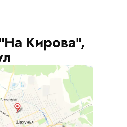
"На Кирова",
ул