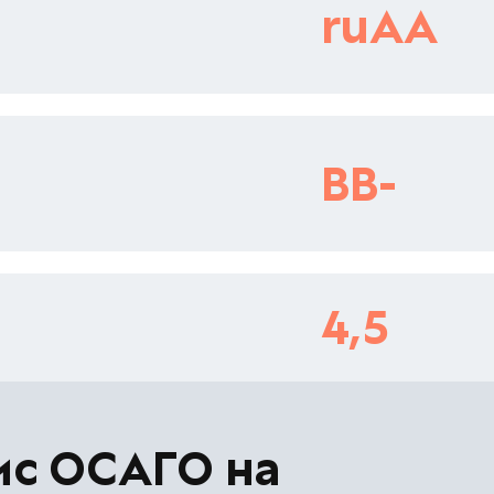
ruAA
BB-
4,5
ис ОСАГО на