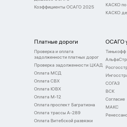
КАСКО по
Коэффициенты ОСАГО 2025
КАСКО де
Платные дороги
ОСАГО у
Проверка и оплата
Тинькофф
задолженности платных дорог
АльфаСтр
Проверка задолженности ЦКАД
Росгосст
Оплата МСД
Ингосстр
Оплата СВХ
СОГАЗ
Оплата ЮВХ
ВСК
Оплата М-12
Согласие
Оплата проспект Багратиона
МАКС
Оплата трассы А-289
Ренессан
Оплата Витебской развязки