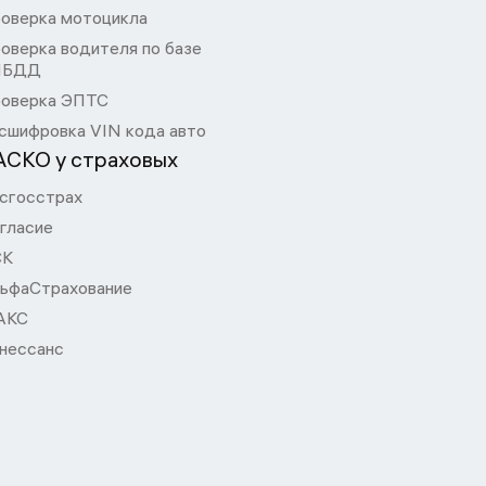
оверка мотоцикла
оверка водителя по базе
ИБДД
оверка ЭПТС
сшифровка VIN кода авто
АСКО у страховых
сгосстрах
гласие
СК
ьфаСтрахование
АКС
нессанс