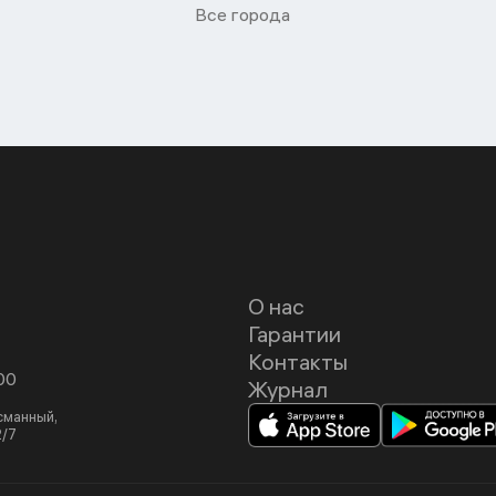
Все города
О нас
Гарантии
Контакты
00
Журнал
асманный,
2/7