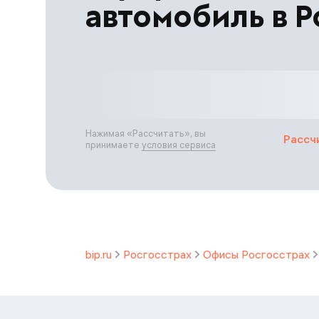
автомобиль в Р
Нажимая «
Рассчитать
», вы
Рассч
принимаете
условия сервиса
bip.ru
Росгосстрах
Офисы Росгосстрах