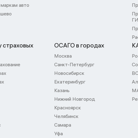
 маркам авто
Пр
шево
Пр
Г
Пр
Ра
 страховых
ОСАГО в городах
К
Москва
Ро
ахование
Санкт-Петербург
Со
рах
Новосибирск
В
ах
Екатеринбург
Ал
Казань
М
Нижний Новгород
Ре
Красноярск
Челябинск
с
Самара
Уфа