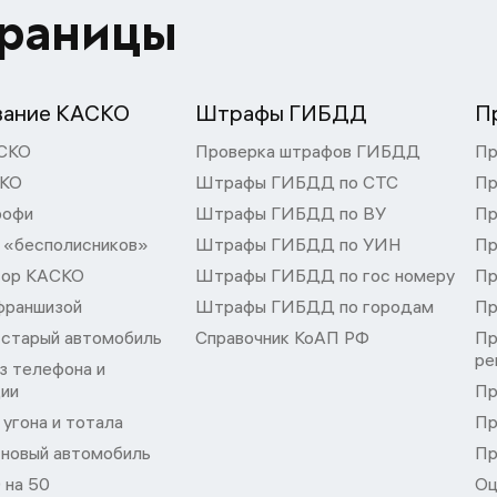
траницы
вание КАСКО
Штрафы ГИБДД
П
СКО
Проверка штрафов ГИБДД
Пр
СКО
Штрафы ГИБДД по СТС
Пр
рофи
Штрафы ГИБДД по ВУ
Пр
 «бесполисников»
Штрафы ГИБДД по УИН
Пр
тор КАСКО
Штрафы ГИБДД по гос номеру
Пр
франшизой
Штрафы ГИБДД по городам
Пр
 старый автомобиль
Справочник КоАП РФ
Пр
ре
з телефона и
ции
Пр
угона и тотала
Пр
 новый автомобиль
Пр
 на 50
Оц