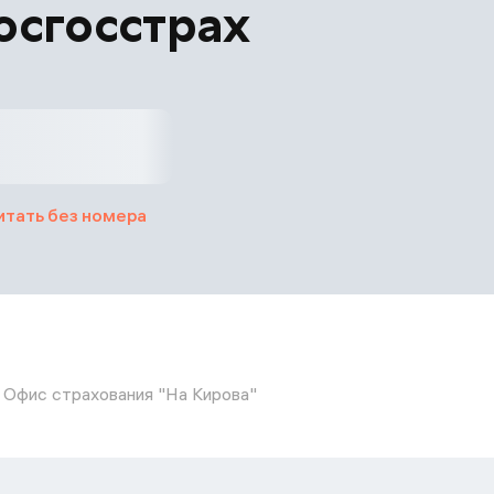
осгосстрах
итать без номера
Офис страхования "На Кирова"