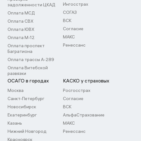
Ингосстрах
задолженности ЦКАД
СОГАЗ
Оплата МСД
ВСК
Оплата СВХ
Согласие
Оплата ЮВХ
МАКС
Оплата М-12
Ренессанс
Оплата проспект
Багратиона
Оплата трассы А-289
Оплата Витебской
развязки
ОСАГО в городах
КАСКО у страховых
Москва
Росгосстрах
Санкт-Петербург
Согласие
Новосибирск
ВСК
Екатеринбург
АльфаСтрахование
Казань
МАКС
Нижний Новгород
Ренессанс
Красноярск