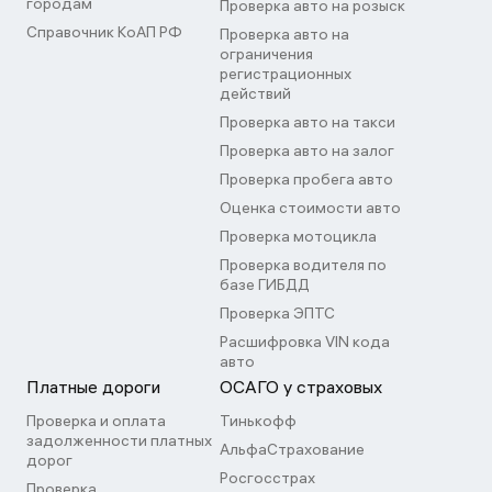
городам
Проверка авто на розыск
Справочник КоАП РФ
Проверка авто на
ограничения
регистрационных
действий
Проверка авто на такси
Проверка авто на залог
Проверка пробега авто
Оценка стоимости авто
Проверка мотоцикла
Проверка водителя по
базе ГИБДД
Проверка ЭПТС
Расшифровка VIN кода
авто
Платные дороги
ОСАГО у страховых
Проверка и оплата
Тинькофф
задолженности платных
АльфаСтрахование
дорог
Росгосстрах
Проверка