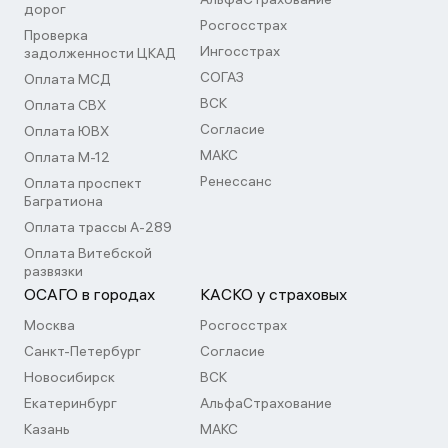
дорог
Росгосстрах
Проверка
Ингосстрах
задолженности ЦКАД
СОГАЗ
Оплата МСД
ВСК
Оплата СВХ
Согласие
Оплата ЮВХ
МАКС
Оплата М-12
Ренессанс
Оплата проспект
Багратиона
Оплата трассы А-289
Оплата Витебской
развязки
ОСАГО в городах
КАСКО у страховых
Москва
Росгосстрах
Санкт-Петербург
Согласие
Новосибирск
ВСК
Екатеринбург
АльфаСтрахование
Казань
МАКС