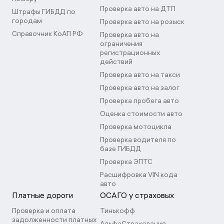
Проверка авто на ДТП
Штрафы ГИБДД по
городам
Проверка авто на розыск
Справочник КоАП РФ
Проверка авто на
ограничения
регистрационных
действий
Проверка авто на такси
Проверка авто на залог
Проверка пробега авто
Оценка стоимости авто
Проверка мотоцикла
Проверка водителя по
базе ГИБДД
Проверка ЭПТС
Расшифровка VIN кода
авто
Платные дороги
ОСАГО у страховых
Проверка и оплата
Тинькофф
задолженности платных
АльфаСтрахование