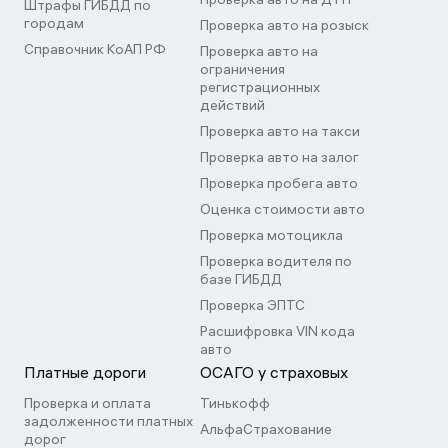
Штрафы ГИБДД по
городам
Проверка авто на розыск
Справочник КоАП РФ
Проверка авто на
ограничения
регистрационных
действий
Проверка авто на такси
Проверка авто на залог
Проверка пробега авто
Оценка стоимости авто
Проверка мотоцикла
Проверка водителя по
базе ГИБДД
Проверка ЭПТС
Расшифровка VIN кода
авто
Платные дороги
ОСАГО у страховых
Проверка и оплата
Тинькофф
задолженности платных
АльфаСтрахование
дорог