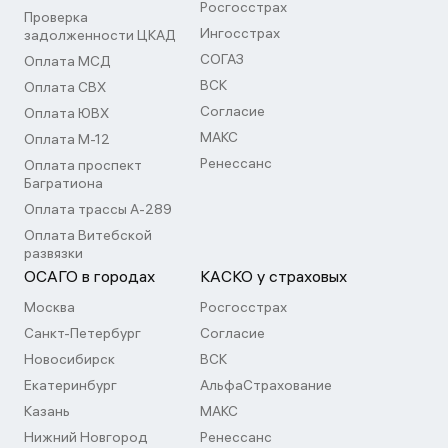
Росгосстрах
Проверка
Ингосстрах
задолженности ЦКАД
СОГАЗ
Оплата МСД
ВСК
Оплата СВХ
Согласие
Оплата ЮВХ
МАКС
Оплата М-12
Ренессанс
Оплата проспект
Багратиона
Оплата трассы А-289
Оплата Витебской
развязки
ОСАГО в городах
КАСКО у страховых
Москва
Росгосстрах
Санкт-Петербург
Согласие
Новосибирск
ВСК
Екатеринбург
АльфаСтрахование
Казань
МАКС
Нижний Новгород
Ренессанс